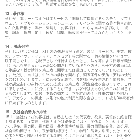
ることがないよう管理・監督する義務を負うものとします。
13．著作権
当社が、本サービスまたは本サービスに関連して提供するシステム、ソフト
ウェア、アプリケーション、モジュール、デザイン等に関する著作権その他
の知的財産権は、当社に帰属し、お客様は、これらを当社の許諾なしに複
製、譲渡、貸与、加工、改変、編集、転載等を行ってはならないものとしま
す。
14． 機密保持
当社およびお客様は、相手方の機密情報（顧客、製品、サービス、事業、技
術、ノウハウ、アイディア、コンセプト等に関する一切の情報をいいます。
以下同じです。）を秘密として保持するものとし、法令等により開示が義務
付けられる場合または適法に公開されている場合を除き、相手方の書面によ
る承諾なく機密情報を第三者に開示または漏洩してはならないものとしま
す。ただし、当社は、申込みの前後を問わず、調査案件の実施（実施の検討
を含むものとします。）に必要な範囲で、お客様から提供された情報を、当
社が調査案件の実施のために提携する第三者（調査会社を含みますが、これ
に限りません。）に提供することができ、お客様はあらかじめこれに同意す
るものとします。なお、本条の効力は、本契約の終了（理由の如何を問わ
ず、アカウントの停止・抹消その他の利用制限を含みます。）後も3年間有効
に存続するものとします。
15．反社会的勢力の排除
15.1 当社およびお客様は、自己またはその代表者、役員、実質的に経営権
を有する者、従業員、代理人または媒介者（以下「関係者」といいます）
が、現在、暴力団、暴力団員、暴力団準構成員、暴力団関係企業、総会屋、
社会運動標ぼうゴロ、政治活動標ぼうゴロ、特殊知能暴力集団またはこれら
の者と密接な関わりを有する者若しくはこれらに準じる者（以下「反社会的