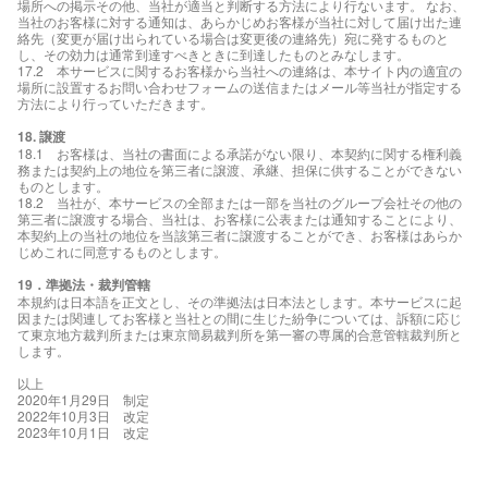
場所への掲示その他、当社が適当と判断する方法により行ないます。 なお、
当社のお客様に対する通知は、あらかじめお客様が当社に対して届け出た連
絡先（変更が届け出られている場合は変更後の連絡先）宛に発するものと
し、その効力は通常到達すべきときに到達したものとみなします。
17.2 本サービスに関するお客様から当社への連絡は、本サイト内の適宜の
場所に設置するお問い合わせフォームの送信またはメール等当社が指定する
方法により行っていただきます。
18. 譲渡
18.1 お客様は、当社の書面による承諾がない限り、本契約に関する権利義
務または契約上の地位を第三者に譲渡、承継、担保に供することができない
ものとします。
18.2 当社が、本サービスの全部または一部を当社のグループ会社その他の
第三者に譲渡する場合、当社は、お客様に公表または通知することにより、
本契約上の当社の地位を当該第三者に譲渡することができ、お客様はあらか
じめこれに同意するものとします。
19．準拠法・裁判管轄
本規約は日本語を正文とし、その準拠法は日本法とします。本サービスに起
因または関連してお客様と当社との間に生じた紛争については、訴額に応じ
て東京地方裁判所または東京簡易裁判所を第一審の専属的合意管轄裁判所と
します。
以上
2020年1月29日 制定
2022年10月3日 改定
2023年10月1日 改定