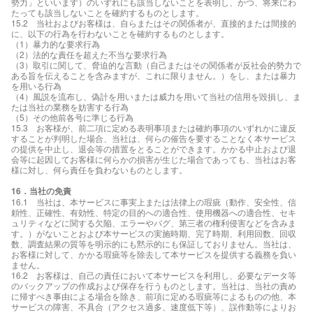
勢力」といいます）のいずれにも該当しないことを表明し、かつ、将来にわ
たっても該当しないことを確約するものとします。
15.2 当社およびお客様は、自らまたはその関係者が、直接的または間接的
に、以下の行為を行わないことを確約するものとします。
（1）暴力的な要求行為
（2）法的な責任を超えた不当な要求行為
（3）取引に関して、脅迫的な言動（自己またはその関係者が反社会的勢力で
ある旨を伝えることを含みますが、これに限りません。）をし、または暴力
を用いる行為
（4）風説を流布し、偽計を用いまたは威力を用いて当社の信用を毀損し、ま
たは当社の業務を妨害する行為
（5）その他前各号に準じる行為
15.3 お客様が、前二項に定める表明事項または確約事項のいずれかに違反
することが判明した場合、当社は、何らの催告を要することなく本サービス
の提供を中止し、退会等の措置をとることができます。かかる中止および退
会等に起因してお客様に何らかの損害が生じた場合であっても、当社はお客
様に対し、何ら責任を負わないものとします。
16．当社の免責
16.1 当社は、本サービスに事実上または法律上の瑕疵（動作、安全性、信
頼性、正確性、有効性、特定の目的への適合性、使用機器への適合性、セキ
ュリティなどに関する欠陥、エラーやバグ、第三者の権利侵害などを含みま
す。）がないことおよび本サービスの実施時期、完了時期、利用回数、回収
数、調査結果の質等を明示的にも黙示的にも保証しておりません。当社は、
お客様に対して、かかる瑕疵等を除去して本サービスを提供する義務を負い
ません。
16.2 お客様は、自己の責任において本サービスを利用し、必要なデータ等
のバックアップの作成および保存を行うものとします。当社は、当社の責め
に帰すべき事由による場合を除き、前項に定める瑕疵等によるものの他、本
サービスの障害、不具合（アクセス過多、速度低下等）、誤作動等によりお