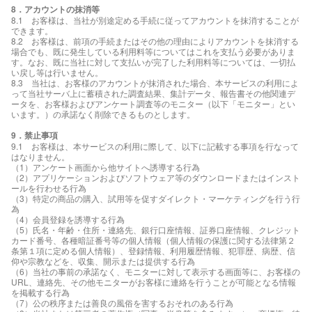
8．アカウントの抹消等
8.1 お客様は、当社が別途定める手続に従ってアカウントを抹消することが
できます。
8.2 お客様は、前項の手続またはその他の理由によりアカウントを抹消する
場合でも、既に発生している利用料等についてはこれを支払う必要がありま
す。なお、既に当社に対して支払いが完了した利用料等については、一切払
い戻し等は行いません。
8.3 当社は、お客様のアカウントが抹消された場合、本サービスの利用によ
って当社サーバ上に蓄積された調査結果、集計データ、報告書その他関連デ
ータを、お客様およびアンケート調査等のモニター（以下「モニター」とい
います。）の承諾なく削除できるものとします。
9．禁止事項
9.1 お客様は、本サービスの利用に際して、以下に記載する事項を行なって
はなりません。
（1）アンケート画面から他サイトへ誘導する行為
（2）アプリケーションおよびソフトウェア等のダウンロードまたはインスト
ールを行わせる行為
（3）特定の商品の購入、試用等を促すダイレクト・マーケティングを行う行
為
（4）会員登録を誘導する行為
（5）氏名・年齢・住所・連絡先、銀行口座情報、証券口座情報、クレジット
カード番号、各種暗証番号等の個人情報（個人情報の保護に関する法律第２
条第１項に定める個人情報）、登録情報、利用履歴情報、犯罪歴、病歴、信
仰や宗教などを、収集、開示または提供する行為
（6）当社の事前の承諾なく、モニターに対して表示する画面等に、お客様の
URL、連絡先、その他モニターがお客様に連絡を行うことが可能となる情報
を掲載する行為
（7）公の秩序または善良の風俗を害するおそれのある行為