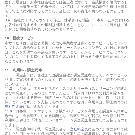
生じた場合は、お客様は当社または第三者に対して、当該損害を賠償するも
のとし、当該第三者との紛争等については、お客様自身の責任と費用負担を
もってこれに対応するものとし、当社は一切の責任を負わないものとしま
す。
9.4 当社によりアカウントが停止・抹消された場合は、本サービスにおける
お客様が保有する全ての権利は消滅するものとし、これについて当社は、通
知および回答義務を負わないものとします。
10．提携サービス
本サービスは、当社と提携する他の事業者が提供するサービスまたはコンテ
ンツを含む場合があります。かかるサービスまたはコンテンツに対する責任
は、これを提供する事業者が負います。また、かかるサービスまたはコンテ
ンツには、これを提供する事業者が定める利用規約その他の条件が適用され
ることがあります。
11．利用料・調査案件
11.1 調査案件は、当社または調査会社が調査受託者として、本サービスを
利用して実施するものとします（以下、調査を実施する者を「調査受託者」
といいます。）。
11.2 お客様は、本サービスのうちスマホリサーチ（スクリーニング調査お
よび本調査をいうものとします。ただし、写真およびログの利用を除きま
す。）を利用する場合、当該サービスの利用にかかる利用料（以下「利用
料」といいます。）を支払うものとします。なお、利用料は、調査案件毎に
当社料金表
に基づき算定されます。
11.3 お客様は、スマホリサーチ以外のサービスを利用した調査を依頼する
場合には、当該調査にかかる報酬として調査受託者が提示した金額（以下、
利用料と併せて「対価」といいます。）を調査受託者に対して支払うものと
します。
11.4 調査案件終了後、調査受託者が、
当社料金表
に基づく計算において確
定した利用料を含む対価を記載した調査案件毎の請求書をお客様に発行しま