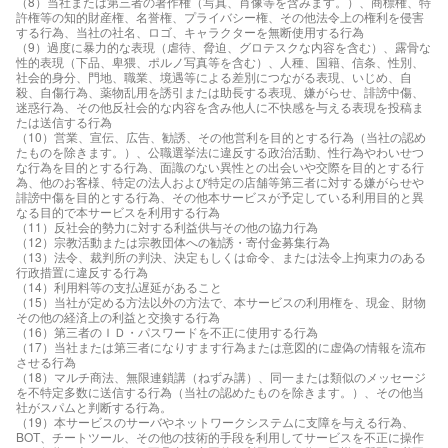
（8）当社または第三者の著作権（写真、肖像等を含みます。）、商標権、特
許権等の知的財産権、名誉権、プライバシー権、その他法令上の権利を侵害
する行為、当社の社名、ロゴ、キャラクターを無断使用する行為
（9）過度に暴力的な表現（虐待、脅迫、グロテスクな内容を含む）、露骨な
性的表現（下品、卑猥、ポルノ写真等を含む）、人種、国籍、信条、性別、
社会的身分、門地、職業、境遇等による差別につながる表現、いじめ、自
殺、自傷行為、薬物乱用を誘引または助長する表現、嫌がらせ、誹謗中傷、
迷惑行為、その他反社会的な内容を含み他人に不快感を与える表現を投稿ま
たは送信する行為
（10）営業、宣伝、広告、勧誘、その他営利を目的とする行為（当社の認め
たものを除きます。）、公職選挙法に違反する政治活動、性行為やわいせつ
な行為を目的とする行為、面識のない異性との出会いや交際を目的とする行
為、他のお客様、特定の法人および特定の店舗等第三者に対する嫌がらせや
誹謗中傷を目的とする行為、その他本サービスが予定している利用目的と異
なる目的で本サービスを利用する行為
（11）反社会的勢力に対する利益供与その他の協力行為
（12）宗教活動または宗教団体への勧誘・寄付金募集行為
（13）法令、裁判所の判決、決定もしくは命令、または法令上拘束力のある
行政措置に違反する行為
（14）利用料等の支払遅延があること
（15）当社が定める方法以外の方法で、本サービスの利用権を、現金、財物
その他の経済上の利益と交換する行為
（16）第三者のＩＤ・パスワードを不正に使用する行為
（17）当社または第三者になりすます行為または意図的に虚偽の情報を流布
させる行為
（18）マルチ商法、無限連鎖講（ねずみ講）、同一または類似のメッセージ
を不特定多数に送信する行為（当社の認めたものを除きます。）、その他当
社がスパムと判断する行為。
（19）本サービスのサーバやネットワークシステムに支障を与える行為、
BOT、チートツール、その他の技術的手段を利用してサービスを不正に操作