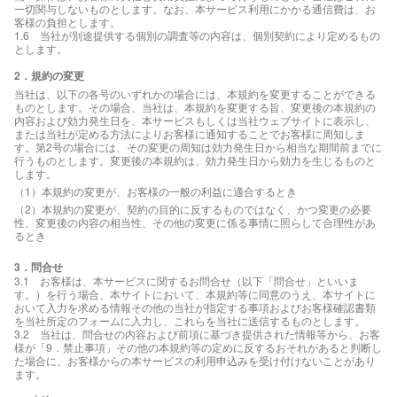
一切関与しないものとします。なお、本サービス利用にかかる通信費は、お
客様の負担とします。
1.6 当社が別途提供する個別の調査等の内容は、個別契約により定めるもの
とします。
2．規約の変更
当社は、以下の各号のいずれかの場合には、本規約を変更することができる
ものとします。その場合、当社は、本規約を変更する旨、変更後の本規約の
内容および効力発生日を、本サービスもしくは当社ウェブサイトに表示し、
または当社が定める方法によりお客様に通知することでお客様に周知しま
す。第2号の場合には、その変更の周知は効力発生日から相当な期間前までに
行うものとします。変更後の本規約は、効力発生日から効力を生じるものと
します。
（1）本規約の変更が、お客様の一般の利益に適合するとき
（2）本規約の変更が、契約の目的に反するものではなく、かつ変更の必要
性、変更後の内容の相当性、その他の変更に係る事情に照らして合理性があ
るとき
3．問合せ
3.1 お客様は、本サービスに関するお問合せ（以下「問合せ」といいま
す。）を行う場合、本サイトにおいて、本規約等に同意のうえ、本サイトに
おいて入力を求める情報その他の当社が指定する事項およびお客様確認書類
を当社所定のフォームに入力し、これらを当社に送信するものとします。
3.2 当社は、問合せの内容および前項に基づき提供された情報等から、お客
様が「9．禁止事項」その他の本規約等の定めに反するおそれがあると判断し
た場合に、お客様からの本サービスの利用申込みを受け付けないことがあり
ます。