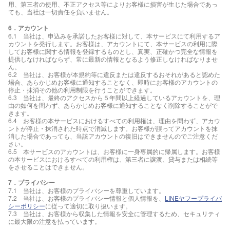
用、第三者の使用、不正アクセス等によりお客様に損害が生じた場合であっ
ても、当社は一切責任を負いません。
6．アカウント
6.1 当社は、申込みを承諾したお客様に対して、本サービスにて利用するア
カウントを発行します。お客様は、アカウントにて、本サービスの利用に際
してお客様に関する情報を登録するものとし、真実、正確かつ完全な情報を
提供しなければならず、常に最新の情報となるよう修正しなければなりませ
ん。
6.2 当社は、お客様が本規約等に違反または違反するおそれがあると認めた
場合、あらかじめお客様に通知することなく、即時にお客様のアカウントの
停止・抹消その他の利用制限を行うことができます。
6.3 当社は、最終のアクセスから５年間以上経過しているアカウントを、理
由の如何を問わず、あらかじめお客様に通知することなく削除することがで
きます。
6.4 お客様の本サービスにおけるすべての利用権は、理由を問わず、アカウ
ントが停止・抹消された時点で消滅します。お客様が誤ってアカウントを抹
消した場合であっても、当該アカウントの復旧はできませんのでご注意くだ
さい。
6.5 本サービスのアカウントは、お客様に一身専属的に帰属します。お客様
の本サービスにおけるすべての利用権は、第三者に譲渡、貸与または相続等
をさせることはできません。
7．プライバシー
7.1 当社は、お客様のプライバシーを尊重しています。
7.2 当社は、お客様のプライバシー情報と個人情報を、
LINEヤフープライバ
シーポリシー
に従って適切に取り扱います。
7.3 当社は、お客様から収集した情報を安全に管理するため、セキュリティ
に最大限の注意を払っています。