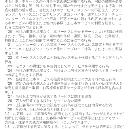
する行為、本サービスの不具合を意図的に利用する行為、同様の質問を必要
以上に繰り返す等、当社に対し不当な問い合わせまたは要求をする行為、過
度の利用の繰り返し、当社および本サービスシステムへの不正侵入、クラッ
キング、リバースエンジニアリング、逆コンパイル、逆アセンブル、チェー
ンレター、ウィルスを用いた行為、迷惑メールに類する内容その他当社によ
る本サービスの運営または他のお客様による本サービスの利用を妨害し、こ
れらに支障を与える行為
（20）当社の事前の承諾なく、本サービスにかかるデータおよび情報の全部
または一部を、複製、模倣、疑似物の作成、譲渡、販売、貸与、公衆送信、
翻案またはこれらの目的で利用するために保管する行為
（21）コンピュータウイルス等本サービスのシステムに悪影響を与えるアプ
リケーションおよびソフトウェア等のアップロード行為、またはこれに類似
する行為
（22）本サービスのシステムと類似のシステムを作成することを目的とした
行為
（23）モニターの属性分析を目的として本サービスを利用する行為
（24）当社の事前の承諾なく、当社または当社関連会社が提供するサービス
の検証を目的とする行為
（25）当社または本サービスの信用を毀損またはそのおそれのある行為
（26）特定の条件の個人および団体等法人を探す行為（個人や団体等法人を
特定し得る情報の取得、お客様保有顧客データ等と紐付ける行為等を含みま
す。）
（27）当社および当社が提供するサービスに関する調査
（28）万人が回答できる設計になっていない調査
（29）上記各号のいずれかに該当する行為を援助または助長する行為
（30）その他、当社が不適当と判断した行為
9.2 お客様において前項各号に該当もしくは該当するおそれがあると当社が
判断した場合は、当社は、お客様の本サービスの提供停止およびアカウント
の停止・抹消その他の利用制限を行うことができます。
9.3 お客様が本規約等に違反することによって、当社または第三者に損害が