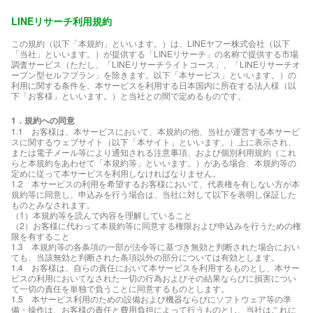
LINEリサーチ利用規約
この規約（以下「本規約」といいます。）は、LINEヤフー株式会社（以下
「当社」といいます。）が提供する「LINEリサーチ」の名称で提供する市場
調査サービス（ただし、「LINEリサーチライトコース」、「LINEリサーチオ
ープン型セルフプラン」を除きます。以下「本サービス」といいます。）の
利用に関する条件を、本サービスを利用する日本国内に所在する法人様（以
下「お客様」といいます。）と当社との間で定めるものです。
1．規約への同意
1.1 お客様は、本サービスにおいて、本規約の他、当社が運営する本サービ
スに関するウェブサイト（以下「本サイト」といいます。）上に表示され、
または電子メール等により通知される注意事項、および個別利用規約（これ
らと本規約をあわせて「本規約等」といいます。）がある場合、本規約等の
定めに従って本サービスを利用しなければなりません。
1.2 本サービスの利用を希望するお客様において、代表権を有しない方が本
規約等に同意し、申込みを行う場合は、当社に対して以下を表明し保証した
ものとみなされます。
（1）本規約等を読んで内容を理解していること
（2）お客様に代わって本規約等に同意する権限および申込みを行うための権
限を有すること
1.3 本規約等の各条項の一部が法令等に基づき無効と判断された場合におい
ても、当該無効と判断された条項以外の部分については有効とします。
1.4 お客様は、自らの責任において本サービスを利用するものとし、本サー
ビスの利用においてなされた一切の行為およびその結果ならびに損害につい
て一切の責任を単独で負うことに同意するものとします。
1.5 本サービス利用のための設備および機器ならびにソフトウェア等の準
備・操作は、お客様の責任と費用負担によって行うものとし、当社はこれに