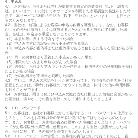
4．申込み
4.1 お客様が、当社または当社が提携する特定の調査会社（以下「調査会
社」といいます。）に対して本サービスを利用した市場調査の発注をした時
点で、本サービスの利用の申込み（以下「申込み」といいます。）を行った
ものとみなします。
4.2 当社は、前項によるお客様の申込み内容を審査します。なお、お客様
が、次の各号に該当もしくは該当するおそれがあると当社にて判断した場
合、当社は、申込みを承諾しないことができます。
（1）本規約等に反する行為を行った場合
（2）申込み内容に誤記等があり不正確である場合
（3）申込み内容が虚偽等または虚偽等であると信じるに足りる理由がある場
合
（4）同一のお客様より重複した申込みがあった場合
（5）権限のない方より申込みがあった場合
（6）過去に、当社よりアカウントの一時停止・抹消その他の利用制限を受け
たことがある場合
（7）その他当社が不適当と判断した場合
4.3 当社は、申込みの承諾を行った後であっても、前項各号の事実を当社が
把握したときは、即時にお客様のアカウントの停止・抹消その他の利用制限
を行うことがでます。
4.4 お客様は、問合せおよび申込みの際に当社に提出した情報に変更があっ
た場合は、速やかにその旨を当社に対して通知するものとします。
5．ＩＤ・パスワード
5.1 お客様は、当社がお客様に対して発行するＩＤ・パスワードを使用する
ものとし、これをお客様以外の第三者に使用させてはならないものとしま
す。また、お客様は、お客様の責めに帰すべき事由により当該ＩＤ・パスワ
ードがお客様以外の第三者に使用され、これにより当社に損害が生じた場
合、当社に対して、その損害を賠償するものとします。
5.2 ＩＤ・パスワードの管理は、お客様の責任において行うものとし、盗