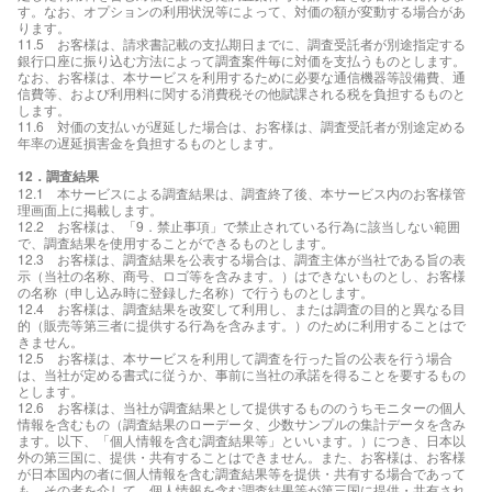
す。なお、オプションの利用状況等によって、対価の額が変動する場合があ
ります。
11.5 お客様は、請求書記載の支払期日までに、調査受託者が別途指定する
銀行口座に振り込む方法によって調査案件毎に対価を支払うものとします。
なお、お客様は、本サービスを利用するために必要な通信機器等設備費、通
信費等、および利用料に関する消費税その他賦課される税を負担するものと
します。
11.6 対価の支払いが遅延した場合は、お客様は、調査受託者が別途定める
年率の遅延損害金を負担するものとします。
12．調査結果
12.1 本サービスによる調査結果は、調査終了後、本サービス内のお客様管
理画面上に掲載します。
12.2 お客様は、「9．禁止事項」で禁止されている行為に該当しない範囲
で、調査結果を使用することができるものとします。
12.3 お客様は、調査結果を公表する場合は、調査主体が当社である旨の表
示（当社の名称、商号、ロゴ等を含みます。）はできないものとし、お客様
の名称（申し込み時に登録した名称）で行うものとします。
12.4 お客様は、調査結果を改変して利用し、または調査の目的と異なる目
的（販売等第三者に提供する行為を含みます。）のために利用することはで
きません。
12.5 お客様は、本サービスを利用して調査を行った旨の公表を行う場合
は、当社が定める書式に従うか、事前に当社の承諾を得ることを要するもの
とします。
12.6 お客様は、当社が調査結果として提供するもののうちモニターの個人
情報を含むもの（調査結果のローデータ、少数サンプルの集計データを含み
ます。以下、「個人情報を含む調査結果等」といいます。）につき、日本以
外の第三国に、提供・共有することはできません。また、お客様は、お客様
が日本国内の者に個人情報を含む調査結果等を提供・共有する場合であって
も、その者を介して、個人情報を含む調査結果等が第三国に提供・共有され