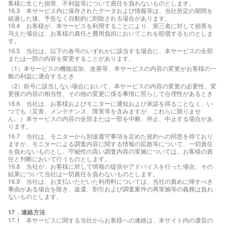
客様に生じた損害、不利益等について責任を負わないものとします。
16.3 本サービス内に保存されたデータおよび情報等は、当社所定の期間を
経過した後、予告なく自動的に削除される場合があります。
16.4 お客様が、本サービスを利用することにより、第三者に対して損害を
与えた場合は、お客様の責任と費用負担においてこれを賠償するものとしま
す。
16.5 当社は、以下の各号のいずれかに該当する場合に、本サービスの全部
または一部の内容を変更することがあります。
（1）本サービスの機能追加、改善等、本サービスの内容の変更がお客様の一
般の利益に適合するとき
（2）前号に該当しない場合において、本サービスの内容の変更の必要性、変
更後の内容の相当性、その他の変更に係る事情に照らして合理性があるとき
16.6 当社は、お客様およびモニターに通知および承諾を得ることなく、い
つでも（災害、メンテナンス、障害等を含みますが、これらに限りませ
ん。）本サービスの内容の全部または一部を中断、停止、中止する場合があ
ります。
16.7 当社は、モニターから別途遵守事項を定めた規約への同意を得ており
ますが、モニターによる調査内容に関する情報の拡散等について、一切責任
を負わないものとし、守秘性の高い調査内容の実施については、お客様の責
任と判断において行うものとします。
16.8 当社が、お客様に対して情報の提供やアドバイスを行った場合、その
結果について当社は一切責任を負わないものとします。
16.9 当社は、お支払いただいた利用料については、当社の責めに帰すべき
事由がある場合を除き、返還、割引および調査案件の再実施等の義務は負わ
ないものとします。
17．連絡方法
17.1 本サービスに関する当社からお客様への連絡は、本サイト内の適宜の