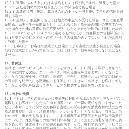
13.2.1. 適用のある法令または本規約もしくは個別利用条件に違反した場合
13.2.2. 反社会的勢力の構成員またはその関係者である場合
13.2.3. 風説の流布、偽計、威力その他の不正な手段を用いて当社の信用を毀
損する場合
13.2.4. 差押え、仮差押えもしくは競売の申立てを受けた場合、または破産手
続開始、民事再生手続開始もしくはこれらに類する手続の開始の申立てがあ
った場合その他お客様の信用不安が発生したと当社が合理的に判断した場合
13.2.5. 13.2.1.から13.2.4.までに定めるもののほか、お客様との信頼関係が失
われた場合その他お客様への本サービスの提供が適切でないと当社が合理的
に判断した場合
13.3. お客様は、お客様の故意または過失により当社に損害が発生した場合、
当社の請求にしたがって直ちに、当社に対して、損害を賠償しなければなり
ません。
14. 非保証
当社は、本サービス（本コンテンツを含みます。）に関する瑕疵（セキュリ
ティ等に関する欠陥、エラーやバグ、権利侵害等を含みます。）がないこ
と、ならびに安全性、信頼性、正確性、完全性、有効性および特定の目的へ
の適合性を明示的にも黙示的にも保証していません。当社は、お客様に対し
て、かかる瑕疵を除去して本サービスを提供する義務を負いません。
15．当社の免責
15.1. 当社は、当社の故意または重過失に起因する場合を除き、本サービスに
起因してお客様に生じたあらゆる損害について一切の責任を負いません。た
だし、本サービスに関するお客様と当社との間の契約が消費者契約法に定め
る消費者契約（以下「消費者契約」といいます。）となる場合、当社は、当
社の過失（重過失を除きます。）による債務不履行責任または不法行為責任
については、逸失利益その他の特別の事情によって生じた損害を賠償する責
任を負わず、通常生ずべき損害の範囲内で、かつ、有料である本サービスに
おいてはお客様から当該損害が発生した月に受領した当該本サービスの利用