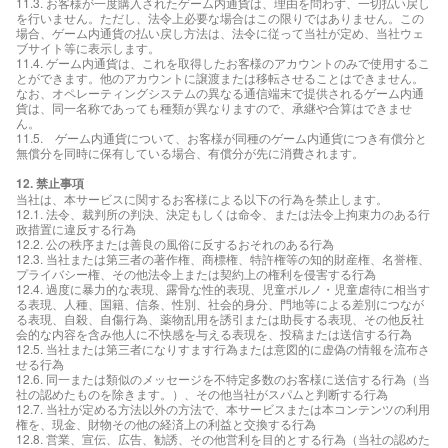
11.3. お客様が一度購入されたゲーム内通貨は、理由を問わず、一切払い戻し
を行いません。ただし、法令上必要な場合はこの限りではありません。この
場合、ゲーム内通貨の払い戻し方法は、法令に従って当社が定め、当社ウェ
ブサイト等に表示します。
11.4. ゲーム内通貨は、これを取得したお客様のアカウントのみで使用するこ
とができます。他のアカウントに譲渡または移転させることはできません。
なお、オペレーティングシステムの異なる通信端末で提供されるゲーム内通
貨は、同一名称であっても種類が異なりますので、承継や合算はできませ
ん。
11.5. ゲーム内通貨について、お客様が同種のゲーム内通貨につき有償分と
無償分を同時に保有している場合、有償分が先に消費されます。
12. 禁止事項
当社は、本サービスに関するお客様による以下の行為を禁止します。
12.1. 法令、裁判所の判決、決定もしくは命令、または法令上拘束力のある行
政措置に違反する行為
12.2. 公の秩序または善良の風俗に反するおそれのある行為
12.3. 当社または第三者の著作権、商標権、特許権等の知的財産権、名誉権、
プライバシー権、その他法令上または契約上の権利を侵害する行為
12.4. 過度に暴力的な表現、露骨な性的表現、児童ポルノ・児童虐待に相当す
る表現、人種、国籍、信条、性別、社会的身分、門地等による差別につなが
る表現、自殺、自傷行為、薬物乱用を誘引または助長する表現、その他反社
会的な内容を含み他人に不快感を与える表現を、投稿または送信する行為
12.5. 当社または第三者になりすます行為または意図的に虚偽の情報を流布さ
せる行為
12.6. 同一または類似のメッセージを不特定多数のお客様に送信する行為（当
社の認めたものを除きます。）、その他当社がスパムと判断する行為
12.7. 当社が定める方法以外の方法で、本サービスまたは本コンテンツの利用
権を、現金、財物その他の経済上の利益と交換する行為
12.8. 営業、宣伝、広告、勧誘、その他営利を目的とする行為（当社の認めた