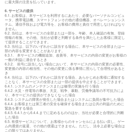
に最大限の注意を払っています。
6. サービスの提供
6.1. お客様は、本サービスを利用するにあたり、必要なパーソナルコンピュ
ータ、携帯電話機、スマートフォンその他の通信機器、オペレーションシス
テム、通信手段および電力等を、お客様の費用と責任で用意しなければなり
ません。
6.2. 当社は、本サービスの全部または一部を、年齢、本人確認の有無、登録
情報の有無、その他、当社が必要と判断する条件を満たしたお客様に限定し
て提供することができます。
6.3. 当社は、以下のいずれかに該当する場合に、本サービスの全部または一
部の内容を変更することがあります。
6.3.1. 本サービスの機能追加、改善等、本サービスの内容の変更がお客様の
一般の利益に適合するとき
6.3.2. 前号に該当しない場合において、本サービスの内容の変更の必要性、
変更後の内容の相当性、その他の変更に係る事情に照らして合理性があると
き
6.4. 当社は、以下のいずれかに該当する場合、あらかじめお客様に通知する
ことなく、本サービスの全部または一部の提供を中止することができます。
6.4.1. システムのメンテナンスまたは修理の実施を行う場合
6.4.2. 火災・停電等の事故、天災、戦争、暴動、労働争議等の不可抗力によ
り、本サービスの提供ができなくなった場合
6.4.3. システムの障害が発生した場合またはシステムに負荷が集中した場合
6.4.4. お客様または第三者の安全を確保する場合または公共の利益のために
緊急を要する場合
6.4.5. 6.4.1.から6.4.4.までに定めるもののほか、当社が必要と合理的に判断
した場合
6.5. 有償サービスについて、お客様からのキャンセルによる払い戻し、ゲー
ム内通貨の返還、その他の償還はできません。ただし、法令上必要な場合は
この限りではありません。