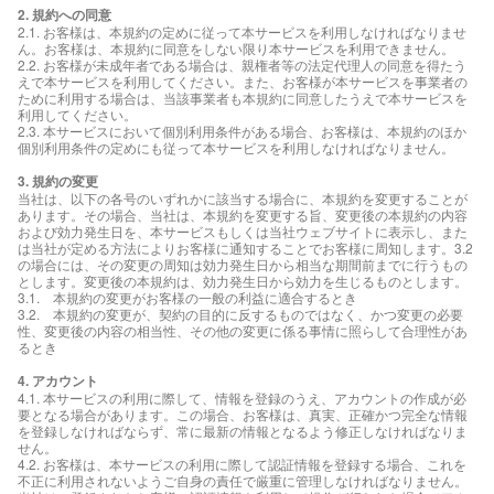
2. 規約への同意
2.1. お客様は、本規約の定めに従って本サービスを利用しなければなりませ
ん。お客様は、本規約に同意をしない限り本サービスを利用できません。
2.2. お客様が未成年者である場合は、親権者等の法定代理人の同意を得たう
えで本サービスを利用してください。また、お客様が本サービスを事業者の
ために利用する場合は、当該事業者も本規約に同意したうえで本サービスを
利用してください。
2.3. 本サービスにおいて個別利用条件がある場合、お客様は、本規約のほか
個別利用条件の定めにも従って本サービスを利用しなければなりません。
3. 規約の変更
当社は、以下の各号のいずれかに該当する場合に、本規約を変更することが
あります。その場合、当社は、本規約を変更する旨、変更後の本規約の内容
および効力発生日を、本サービスもしくは当社ウェブサイトに表示し、また
は当社が定める方法によりお客様に通知することでお客様に周知します。3.2
の場合には、その変更の周知は効力発生日から相当な期間前までに行うもの
とします。変更後の本規約は、効力発生日から効力を生じるものとします。
3.1. 本規約の変更がお客様の一般の利益に適合するとき
3.2. 本規約の変更が、契約の目的に反するものではなく、かつ変更の必要
性、変更後の内容の相当性、その他の変更に係る事情に照らして合理性があ
るとき
4. アカウント
4.1. 本サービスの利用に際して、情報を登録のうえ、アカウントの作成が必
要となる場合があります。この場合、お客様は、真実、正確かつ完全な情報
を登録しなければならず、常に最新の情報となるよう修正しなければなりま
せん。
4.2. お客様は、本サービスの利用に際して認証情報を登録する場合、これを
不正に利用されないようご自身の責任で厳重に管理しなければなりません。