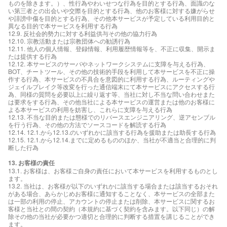
ものを除きます。）、性行為やわいせつな行為を目的とする行為、面識のな
い第三者との出会いや交際を目的とする行為、他のお客様に対する嫌がらせ
や誹謗中傷を目的とする行為、その他本サービスが予定している利用目的と
異なる目的で本サービスを利用する行為
12.9. 反社会的勢力に対する利益供与その他の協力行為
12.10. 宗教活動または宗教団体への勧誘行為
12.11. 他人の個人情報、登録情報、利用履歴情報等を、不正に収集、開示ま
たは提供する行為
12.12. 本サービスのサーバやネットワークシステムに支障を与える行為、
BOT、チートツール、その他の技術的手段を利用して本サービスを不正に操
作する行為、本サービスの不具合を意図的に利用する行為、ルーティングや
ジェイルブレイク等改変を行った通信端末にて本サービスにアクセスする行
為、同様の質問を必要以上に繰り返す等、当社に対し不当な問い合わせまた
は要求をする行為、その他当社による本サービスの運営または他のお客様に
よる本サービスの利用を妨害し、これらに支障を与える行為
12.13. 不当な目的または態様でのリバースエンジニアリング、逆アセンブル
を行う行為、その他の方法でソースコードを解読する行為
12.14. 12.1.から12.13.のいずれかに該当する行為を援助または助長する行為
12.15. 12.1.から12.14.までに定めるもののほか、当社が不適当と合理的に判
断した行為
13. お客様の責任
13.1. お客様は、お客様ご自身の責任において本サービスを利用するものとし
ます。
13.2. 当社は、お客様が以下のいずれかに該当する場合または該当するおそれ
がある場合、あらかじめお客様に通知することなく、本サービスの全部また
は一部の利用の停止、アカウントの停止または削除、本サービスに関するお
客様と当社との間の契約（本規約に基づく契約を含みます。以下同じ）の解
除その他の当社が必要かつ適切と合理的に判断する措置を講じることができ
ます。