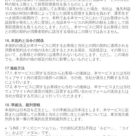
料の額を上限として損害賠償責任を負うものとします。
15.2. 当社の重過失に起因してお客様に損害が生じた場合、当社は、逸失利益
その他の特別の事情によって生じた損害を賠償する責任を負わず、通常生ず
べき損害の範囲内で、かつ、有料である本サービスにおいてはお客様から当
該損害が発生した月に受領した当該本サービスの利用料の額を上限として損
害賠償責任を負うものとします。ただし、本サービスに関するお客様と当社
との間の契約が消費者契約に該当する場合はこの限りではありません。
16. 本規約と法令の関係
本規約の規定が本サービスに関するお客様と当社との間の契約に適用される
消費者契約法その他の法令に反するとされる場合、当該規定は、その限りに
おいて、お客様との契約には適用されないものとします。ただし、この場合
でも、本規約の他の規定の効力に影響しないものとします。
17 連絡方法
17.1. 本サービスに関する当社からお客様への連絡は、本サービスまたは当社
ウェブサイト内の適宜の場所への掲示、その他、当社が適当と判断する方法
により行います。
17.2. 本サービスに関するお客様から当社への連絡は、本サービスまたは当社
ウェブサイト内の適宜の場所に設置するお問い合わせフォームの送信または
当社が指定する方法により行っていただきます。
18. 準拠法、裁判管轄
本規約は日本語を正文とし、その準拠法は日本法とします。本サービスに起
因または関連してお客様と当社との間に生じた紛争については、東京地方裁
判所を第一審の専属的合意管轄裁判所とします。
※「LINE：ディズニー ツムツム」での前払式支払手段は「ルビー」、「コイ
ン」および「メダル」です。