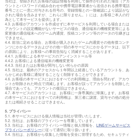
当社は、登録されたお客様の認証情報を利用して操作が行われた場合（アカ
ウントとパスワードの組み合わせや携帯電話事業者から送信される携帯電話
番号ごとに一意に付与される符号の、登録情報との一致確認により認証がな
された場合を含みますが、これらに限りません。）には、お客様ご本人の行
為として本サービスを提供します。
4.3. お客様がアカウントを作成せずに本サービスを利用している場合または
アカウントの設定機能がないサービスの場合、通信端末の機種変更等による
変更後の通信端末へのゲーム内通貨、投稿コンテンツ等のデータの引継ぎは
できません。
4.4. 前項に定める場合、お客様が購入されたゲーム内通貨その他有償コンテ
ンツにかかるデータおよびその他一切の本サービスにかかるデータは、以下
の原因により、お客様への事前告知なく消滅することがあります。
4.4.1. お客様による本サービスのアンインストール等
4.4.2. お客様による通信端末の機種変更等
4.4.3. 当社またはお客様が関与しない何らかの原因
4.5. 当社は、最終のアクセスから１年間以上経過しているアカウントを、あ
らかじめお客様に通知することなく削除することができます。
4.6. お客様の本サービスにおけるすべての利用権は、理由を問わず、アカウ
ントが削除された時点で消滅します。お客様が誤ってアカウントを削除した
場合であっても、アカウントの復旧はできません。
4.7. 本サービスのアカウントは、お客様に一身専属的に帰属します。お客様
の本サービスにおけるすべての利用権は、第三者に譲渡、貸与その他の処分
または相続させることはできません。
5. プライバシー
5.1. 本サービスにおける個人情報は当社が管理いたします。
5.2. 当社は、お客様のプライバシーを尊重しています。
5.3. 当社は、お客様のプライバシー情報と個人情報を、
LINEゲームサービス
プライバシーポリシー
に従って適切に取り扱います。
5.4. 当社は、お客様から収集した情報を安全に管理するため、セキュリティ