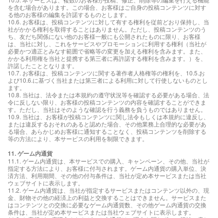
を含む場合があります。この場合、お客様はご自身の投稿コンテンツに対す
る他のお客様の編集を許諾するものとします。
10.6. お客様は、投稿コンテンツに対して有する権利を従前どおり保持し、当
社がかかる権利を取得することはありません。ただし、投稿コンテンツのう
ち、友だち関係にない他のお客様一般にも公開されたものに限り、お客様
は、当社に対し、これをサービスやプロモーションに利用する権利（当社が
必要かつ適正とみなす範囲で省略等の変更を加える権利を含みます。また、
かかる利用権を当社と提携する第三者に再許諾する権利を含みます。）を、
許諾したこととなります。
10.7. お客様は、投稿コンテンツに関する著作者人格権等の権利を、10.5.お
よび10.6.に基づく当社または第三者による利用に対して行使しないものとし
ます。
10.8. 当社は、法令または本規約の遵守状況等を確認する必要がある場合、法
令に反しない限り、お客様の投稿コンテンツの内容を確認することができま
す。ただし、当社はそのような確認を行う義務を負うものではありません。
10.9. 当社は、お客様が投稿コンテンツに関し法令もしくは本規約に違反し、
または違反するおそれのあると認めた場合、その他業務上合理的な必要があ
る場合、あらかじめお客様に通知することなく、投稿コンテンツを削除する
等の方法により、本サービスの利用を制限できます。
11. ゲーム内通貨
11.1. ゲーム内通貨は、本サービスでの購入、キャンペーン、その他、当社が
指定する方法により、お客様に付与されます。ゲーム内通貨の購入単位、決
済方法、利用期間、その他の付与条件は、当社が定め本サービスまたは当社
ウェブサイトに表示します。
11.2. ゲーム内通貨は、当社が指定するサービスまたはコンテンツ以外の、現
金、財物その他の経済上の利益と交換することはできません。サービスまた
はコンテンツとの交換に必要なゲーム内通貨数、その他ゲーム内通貨の交換
条件は、当社が定め本サービスまたは当社ウェブサイトに表示します。