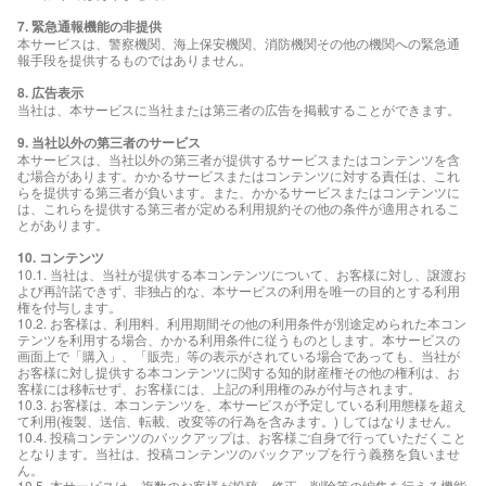
7. 緊急通報機能の非提供
本サービスは、警察機関、海上保安機関、消防機関その他の機関への緊急通
報手段を提供するものではありません。
8. 広告表示
当社は、本サービスに当社または第三者の広告を掲載することができます。
9. 当社以外の第三者のサービス
本サービスは、当社以外の第三者が提供するサービスまたはコンテンツを含
む場合があります。かかるサービスまたはコンテンツに対する責任は、これ
らを提供する第三者が負います。また、かかるサービスまたはコンテンツに
は、これらを提供する第三者が定める利用規約その他の条件が適用されるこ
とがあります。
10. コンテンツ
10.1. 当社は、当社が提供する本コンテンツについて、お客様に対し、譲渡お
よび再許諾できず、非独占的な、本サービスの利用を唯一の目的とする利用
権を付与します。
10.2. お客様は、利用料、利用期間その他の利用条件が別途定められた本コン
テンツを利用する場合、かかる利用条件に従うものとします。本サービスの
画面上で「購入」、「販売」等の表示がされている場合であっても、当社が
お客様に対し提供する本コンテンツに関する知的財産権その他の権利は、お
客様には移転せず、お客様には、上記の利用権のみが付与されます。
10.3. お客様は、本コンテンツを、本サービスが予定している利用態様を超え
て利用(複製、送信、転載、改変等の行為を含みます。) してはなりません。
10.4. 投稿コンテンツのバックアップは、お客様ご自身で行っていただくこと
となります。当社は、投稿コンテンツのバックアップを行う義務を負いませ
ん。
10.5. 本サービスは、複数のお客様が投稿、修正、削除等の編集を行える機能