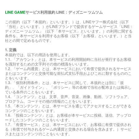
LINE GAME
サービス利用規約 LINE：ディズニー ツムツム
この規約（以下「本規約」といいます。）は、LINEヤフー株式会社（以下
「当社」といいます。）がLINEブランドで提供するゲームサービス「LINE：
ディズニー ツムツム」（以下「本サービス」といいます。）の利用に関する
条件を、本サービスを利用するお客様（以下「お客様」といいます。）と当
社との間で定めるものです。
1. 定義
本規約では、以下の用語を使用します。
1.1. 「アカウント」とは、本サービスの利用開始時に当社が発行するお客様
を識別するための文字列その他の標識をいいます。
1.2. 「ゲーム内通貨」とは、本サービスにおいて有償で提供されるサービス
またはコンテンツと交換可能な前払式支払手段およびこれに類するもののこ
とをいいます。
1.3. 「個別利用条件」とは、本サービスに関して、本規約とは別に「規
約」、「ガイドライン」、「ポリシー」等の名称で当社が配布または掲示し
ている条件のことをいいます。
1.4. 「コンテンツ」とは、文章、音声、音楽、画像、動画、ソフトウェア、
プログラム、コードその他の情報のことをいいます。
1.5. 「本コンテンツ」とは、本サービスを通じてアクセスすることができる
コンテンツのことをいいます。
1.6. 「投稿コンテンツ」とは、お客様が本サービスに投稿、送信、アップロ
ードしたコンテンツのことをいいます。
1.7. 「有償サービス」とは、本サービスにおいて、お客様に有償で提供され
る（有償で付与されるゲーム内通貨と交換される場合を含みます。）サービ
スまたはコンテンツのことをいいます。