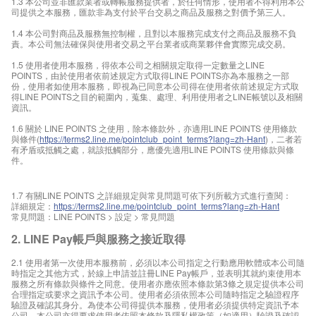
1.3 本公司並非匯款業者或轉帳服務提供者，於任何情形，使用者不得利用本公
司提供之本服務，匯款非為支付於平台交易之商品及服務之對價予第三人。
1.4 本公司對商品及服務無控制權，且對以本服務完成支付之商品及服務不負
責。本公司無法確保與使用者交易之平台業者或商業夥伴會實際完成交易。
1.5 使用者使用本服務，得依本公司之相關規定取得一定數量之LINE
POINTS，由於使用者依前述規定方式取得LINE POINTS亦為本服務之一部
份，使用者如使用本服務，即視為已同意本公司得在使用者依前述規定方式取
得LINE POINTS之目的範圍內，蒐集、處理、利用使用者之LINE帳號以及相關
資訊。
1.6 關於 LINE POINTS 之使用，除本條款外，亦適用LINE POINTS 使用條款
與條件(
https://terms2.line.me/pointclub_point_terms?lang=zh-Hant
)，二者若
有矛盾或抵觸之處，就該抵觸部分，應優先適用LINE POINTS 使用條款與條
件。
1.7 有關LINE POINTS 之詳細規定與常見問題可依下列所載方式進行查閱：
詳細規定：
https://terms2.line.me/pointclub_point_terms?lang=zh-Hant
常見問題：LINE POINTS > 設定 > 常見問題
2. LINE Pay帳戶與服務之接近取得
2.1 使用者第一次使用本服務前，必須以本公司指定之行動應用軟體或本公司隨
時指定之其他方式，於線上申請並註冊LINE Pay帳戶，並表明其就約束使用本
服務之所有條款與條件之同意。使用者亦應依照本條款第3條之規定提供本公司
合理指定或要求之資訊予本公司。使用者必須依照本公司隨時指定之驗證程序
驗證及確認其身分。為使本公司得提供本服務，使用者必須提供特定資訊予本
公司，本公司亦得要求使用者依照本條款及隱私權政策（如適用）驗證及確認