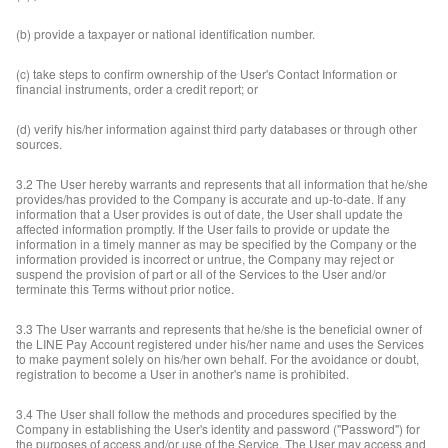
(b) provide a taxpayer or national identification number.
(c) take steps to confirm ownership of the User's Contact Information or
financial instruments, order a credit report; or
(d) verify his/her information against third party databases or through other
sources.
3.2 The User hereby warrants and represents that all information that he/she
provides/has provided to the Company is accurate and up-to-date. If any
information that a User provides is out of date, the User shall update the
affected information promptly. If the User fails to provide or update the
information in a timely manner as may be specified by the Company or the
information provided is incorrect or untrue, the Company may reject or
suspend the provision of part or all of the Services to the User and/or
terminate this Terms without prior notice.
3.3 The User warrants and represents that he/she is the beneficial owner of
the LINE Pay Account registered under his/her name and uses the Services
to make payment solely on his/her own behalf. For the avoidance or doubt,
registration to become a User in another's name is prohibited.
3.4 The User shall follow the methods and procedures specified by the
Company in establishing the User's identity and password ("Password") for
the purposes of access and/or use of the Service. The User may access and