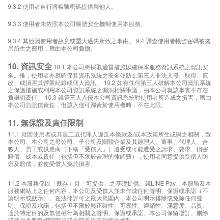
9.3.2 使用者自行將帳號密碼提供與他人。
9.3.3 使用者未依照本公司帳號安全機制使用本服務。
9.3.4 其他因使用者故意或重大過失所致之事由。 9.4 調查使用者帳號密碼被盜
用所生之費用，應由本公司負擔。
10. 資訊安全
10.1 本公司將採取適當措施以確保本服務資訊系統之資訊安
全。惟，使用者亦應確保其資訊系統之安全並防止第三人非法入侵、取得、竄
改、或損害其營業紀錄或個人資訊。 10.2 如有任何第三人破解本公司資訊系統
之保護措施或利用本公司資訊系統之漏洞相關爭議，由本公司就該事實不存在
負舉證責任。 10.3 就第三人入侵本公司資訊系統對使用者所造成之損害，應由
本公司負賠償責任，但該入侵可歸責於使用者時，不在此限。
11. 無保證及責任限制
11.1 就因使用者或其員工或代理人違反本條款及/或本政策所生或與之相關，致
本公司、本公司之母公司、子公司及關聯企業及其經理人、董事、代理人、合
夥人、員工或供應商（下稱「受償人」）遭受或可能遭受之請求、要求、損害
賠償、成本或責任（包括但不限於合理的律師費），使用者同意提供受償人防
禦及賠償，並使受償人免於損害。
11.2 本服務係以「既存」且「可提供」之基礎提供。就LINE Pay、本服務及本
服務網站上之任何內容，本公司及受償人並未作成任何聲明、保證或承諾（不
論明示或默示）。在法律許可之最大範圍內，本公司明示排除或免除任何聲
明、保證及承諾，包括但不限於與正確性、可靠性、適銷性、滿意度、品質、
適於特定目的及無侵權行為相關之聲明、保證或承諾。本公司保留增訂、刪除
或修改本服務相關部分或全部系統或功能之權利。