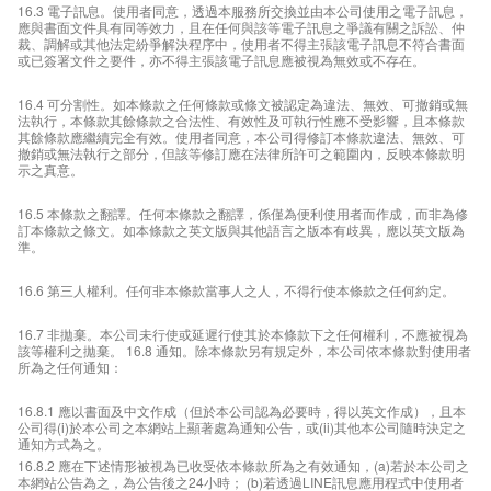
16.3 電子訊息。使用者同意，透過本服務所交換並由本公司使用之電子訊息，
應與書面文件具有同等效力，且在任何與該等電子訊息之爭議有關之訴訟、仲
裁、調解或其他法定紛爭解決程序中，使用者不得主張該電子訊息不符合書面
或已簽署文件之要件，亦不得主張該電子訊息應被視為無效或不存在。
16.4 可分割性。如本條款之任何條款或條文被認定為違法、無效、可撤銷或無
法執行，本條款其餘條款之合法性、有效性及可執行性應不受影響，且本條款
其餘條款應繼續完全有效。使用者同意，本公司得修訂本條款違法、無效、可
撤銷或無法執行之部分，但該等修訂應在法律所許可之範圍內，反映本條款明
示之真意。
16.5 本條款之翻譯。任何本條款之翻譯，係僅為便利使用者而作成，而非為修
訂本條款之條文。如本條款之英文版與其他語言之版本有歧異，應以英文版為
準。
16.6 第三人權利。任何非本條款當事人之人，不得行使本條款之任何約定。
16.7 非拋棄。本公司未行使或延遲行使其於本條款下之任何權利，不應被視為
該等權利之拋棄。 16.8 通知。除本條款另有規定外，本公司依本條款對使用者
所為之任何通知：
16.8.1 應以書面及中文作成（但於本公司認為必要時，得以英文作成），且本
公司得(i)於本公司之本網站上顯著處為通知公告，或(ii)其他本公司隨時決定之
通知方式為之。
16.8.2 應在下述情形被視為已收受依本條款所為之有效通知，(a)若於本公司之
本網站公告為之，為公告後之24小時； (b)若透過LINE訊息應用程式中使用者