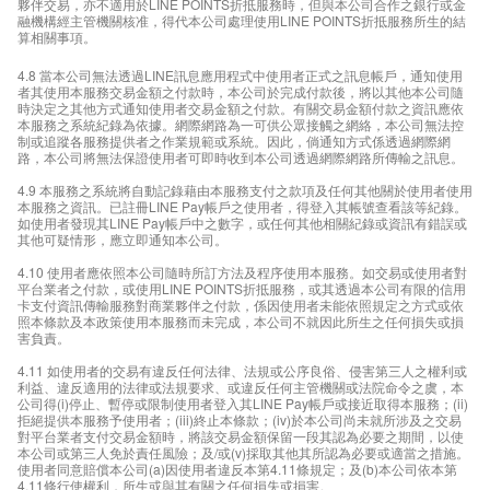
夥伴交易，亦不適用於LINE POINTS折抵服務時，但與本公司合作之銀行或金
融機構經主管機關核准，得代本公司處理使用LINE POINTS折抵服務所生的結
算相關事項。
4.8 當本公司無法透過LINE訊息應用程式中使用者正式之訊息帳戶，通知使用
者其使用本服務交易金額之付款時，本公司於完成付款後，將以其他本公司隨
時決定之其他方式通知使用者交易金額之付款。有關交易金額付款之資訊應依
本服務之系統紀錄為依據。網際網路為一可供公眾接觸之網絡，本公司無法控
制或追蹤各服務提供者之作業規範或系統。因此，倘通知方式係透過網際網
路，本公司將無法保證使用者可即時收到本公司透過網際網路所傳輸之訊息。
4.9 本服務之系統將自動記錄藉由本服務支付之款項及任何其他關於使用者使用
本服務之資訊。已註冊LINE Pay帳戶之使用者，得登入其帳號查看該等紀錄。
如使用者發現其LINE Pay帳戶中之數字，或任何其他相關紀錄或資訊有錯誤或
其他可疑情形，應立即通知本公司。
4.10 使用者應依照本公司隨時所訂方法及程序使用本服務。如交易或使用者對
平台業者之付款，或使用LINE POINTS折抵服務，或其透過本公司有限的信用
卡支付資訊傳輸服務對商業夥伴之付款，係因使用者未能依照規定之方式或依
照本條款及本政策使用本服務而未完成，本公司不就因此所生之任何損失或損
害負責。
4.11 如使用者的交易有違反任何法律、法規或公序良俗、侵害第三人之權利或
利益、違反適用的法律或法規要求、或違反任何主管機關或法院命令之虞，本
公司得(i)停止、暫停或限制使用者登入其LINE Pay帳戶或接近取得本服務；(ii)
拒絕提供本服務予使用者；(iii)終止本條款；(iv)於本公司尚未就所涉及之交易
對平台業者支付交易金額時，將該交易金額保留一段其認為必要之期間，以使
本公司或第三人免於責任風險；及/或(v)採取其他其所認為必要或適當之措施。
使用者同意賠償本公司(a)因使用者違反本第4.11條規定；及(b)本公司依本第
4.11條行使權利，所生或與其有關之任何損失或損害。