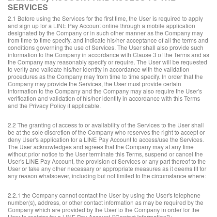
SERVICES
2.1 Before using the Services for the first time, the User is required to apply
and sign up for a LINE Pay Account online through a mobile application
designated by the Company or in such other manner as the Company may
from time to time specify, and indicate his/her acceptance of all the terms and
conditions governing the use of Services. The User shall also provide such
information to the Company in accordance with Clause 3 of the Terms and as
the Company may reasonably specify or require. The User will be requested
to verify and validate his/her identity in accordance with the validation
procedures as the Company may from time to time specify. In order that the
Company may provide the Services, the User must provide certain
information to the Company and the Company may also require the User's
verification and validation of his/her identity in accordance with this Terms
and the Privacy Policy if applicable.
2.2 The granting of access to or availability of the Services to the User shall
be at the sole discretion of the Company who reserves the right to accept or
deny User's application for a LINE Pay Account to access/use the Services.
The User acknowledges and agrees that the Company may at any time
without prior notice to the User terminate this Terms, suspend or cancel the
User's LINE Pay Account, the provision of Services or any part thereof to the
User or take any other necessary or appropriate measures as it deems fit for
any reason whatsoever, including but not limited to the circumstance where:
2.2.1 the Company cannot contact the User by using the User's telephone
number(s), address, or other contact information as may be required by the
Company which are provided by the User to the Company in order for the
User to register for a LINE Pay Account ("Contact Information");