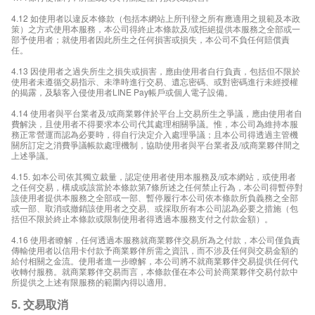
4.12 如使用者以違反本條款（包括本網站上所刊登之所有應適用之規範及本政
策）之方式使用本服務，本公司得終止本條款及/或拒絕提供本服務之全部或一
部予使用者；就使用者因此所生之任何損害或損失，本公司不負任何賠償責
任。
4.13 因使用者之過失所生之損失或損害，應由使用者自行負責，包括但不限於
使用者未遵循交易指示、未準時進行交易、遺忘密碼、或對密碼進行未經授權
的揭露，及駭客入侵使用者LINE Pay帳戶或個人電子設備。
4.14 使用者與平台業者及/或商業夥伴於平台上交易所生之爭議，應由使用者自
費解決，且使用者不得要求本公司代其處理相關爭議。惟，本公司為維持本服
務正常營運而認為必要時，得自行決定介入處理爭議；且本公司得透過主管機
關所訂定之消費爭議帳款處理機制，協助使用者與平台業者及/或商業夥伴間之
上述爭議。
4.15. 如本公司依其獨立裁量，認定使用者使用本服務及/或本網站，或使用者
之任何交易，構成或該當於本條款第7條所述之任何禁止行為，本公司得暫停對
該使用者提供本服務之全部或一部、暫停履行本公司依本條款所負義務之全部
或一部、取消或撤銷該使用者之交易、或採取所有本公司認為必要之措施（包
括但不限於終止本條款或限制使用者得透過本服務支付之付款金額）。
4.16 使用者瞭解，任何透過本服務就商業夥伴交易所為之付款，本公司僅負責
傳輸使用者以信用卡付款予商業夥伴所需之資訊，而不涉及任何與交易金額的
給付相關之金流。使用者進一步瞭解，本公司將不就商業夥伴交易提供任何代
收轉付服務。就商業夥伴交易而言，本條款僅在本公司於商業夥伴交易付款中
所提供之上述有限服務的範圍內得以適用。
5. 交易取消