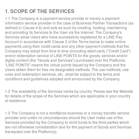
1. SCOPE OF THE SERVICES
1.1 The Company is a payment service provide or merely a payment
information service provider in the case of Business Partner Transactions (as
defined in Clause 4.6) and acts as such by creating, hosting, maintaining
and providing its Services to the User via the Internet. The Company's
Services allow Users who have successfully registered for a LINE Pay
Account in accordance with Clause 2 of the Terms below to make online
payments using their credit cards and any other payment methods that the
Company may adopt from time to time (including debit card) ("Credit Card")
and/or redemption service of LINE POINTS for the goods, services and/or
digital content (the "Goods and Services") purchased over the Platforms.
"LINE POINTS" means the virtual points issued by the Company and the
Users obtain them for free via designated methods. The use methods, use
rules and redemption services, etc., shall be subject to the terms and
conditions and guidelines adopted and announced by the Company.
1.2 The availability of the Services varies by country. Please see the Website
for details of the scope of the Services which are applicable in your country
of residence.
1.3 The Company is not a remittance business or a money transfer service
provider and under no circumstances should the User make use of the
Services provided by the Company to remit funds to the third parties which
are not otherwise consideration due for the payment of Goods and Services
transacted over the Platform(s).