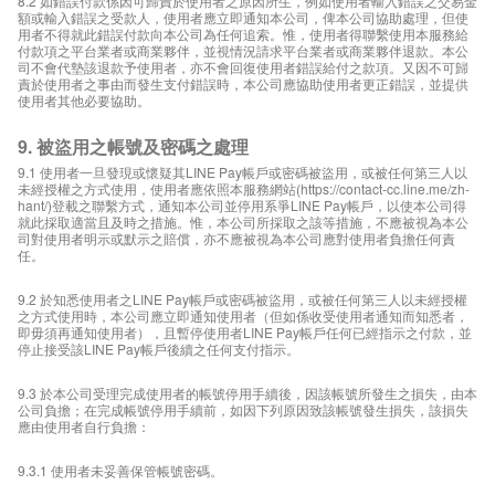
8.2 如錯誤付款係因可歸責於使用者之原因所生，例如使用者輸入錯誤之交易金
額或輸入錯誤之受款人，使用者應立即通知本公司，俾本公司協助處理，但使
用者不得就此錯誤付款向本公司為任何追索。惟，使用者得聯繫使用本服務給
付款項之平台業者或商業夥伴，並視情況請求平台業者或商業夥伴退款。本公
司不會代墊該退款予使用者，亦不會回復使用者錯誤給付之款項。又因不可歸
責於使用者之事由而發生支付錯誤時，本公司應協助使用者更正錯誤，並提供
使用者其他必要協助。
9. 被盜用之帳號及密碼之處理
9.1 使用者一旦發現或懷疑其LINE Pay帳戶或密碼被盜用，或被任何第三人以
未經授權之方式使用，使用者應依照本服務網站(https://contact-cc.line.me/zh-
hant/)登載之聯繫方式，通知本公司並停用系爭LINE Pay帳戶，以使本公司得
就此採取適當且及時之措施。惟，本公司所採取之該等措施，不應被視為本公
司對使用者明示或默示之賠償，亦不應被視為本公司應對使用者負擔任何責
任。
9.2 於知悉使用者之LINE Pay帳戶或密碼被盜用，或被任何第三人以未經授權
之方式使用時，本公司應立即通知使用者（但如係收受使用者通知而知悉者，
即毋須再通知使用者），且暫停使用者LINE Pay帳戶任何已經指示之付款，並
停止接受該LINE Pay帳戶後續之任何支付指示。
9.3 於本公司受理完成使用者的帳號停用手續後，因該帳號所發生之損失，由本
公司負擔；在完成帳號停用手續前，如因下列原因致該帳號發生損失，該損失
應由使用者自行負擔：
9.3.1 使用者未妥善保管帳號密碼。