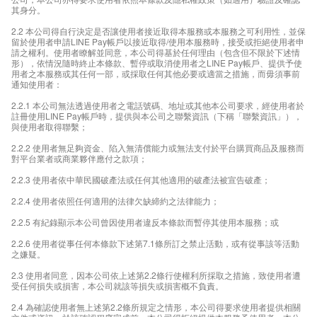
其身分。
2.2 本公司得自行決定是否讓使用者接近取得本服務或本服務之可利用性，並保
留於使用者申請LINE Pay帳戶以接近取得/使用本服務時，接受或拒絕使用者申
請之權利。使用者瞭解並同意，本公司得基於任何理由（包含但不限於下述情
形），依情況隨時終止本條款、暫停或取消使用者之LINE Pay帳戶、提供予使
用者之本服務或其任何一部，或採取任何其他必要或適當之措施，而毋須事前
通知使用者：
2.2.1 本公司無法透過使用者之電話號碼、地址或其他本公司要求，經使用者於
註冊使用LINE Pay帳戶時，提供與本公司之聯繫資訊（下稱「聯繫資訊」），
與使用者取得聯繫；
2.2.2 使用者無足夠資金、陷入無清償能力或無法支付於平台購買商品及服務而
對平台業者或商業夥伴應付之款項；
2.2.3 使用者依中華民國破產法或任何其他適用的破產法被宣告破產；
2.2.4 使用者依照任何適用的法律欠缺締約之法律能力；
2.2.5 有紀錄顯示本公司曾因使用者違反本條款而暫停其使用本服務；或
2.2.6 使用者從事任何本條款下述第7.1條所訂之禁止活動，或有從事該等活動
之嫌疑。
2.3 使用者同意，因本公司依上述第2.2條行使權利所採取之措施，致使用者遭
受任何損失或損害，本公司就該等損失或損害概不負責。
2.4 為確認使用者無上述第2.2條所規定之情形，本公司得要求使用者提供相關