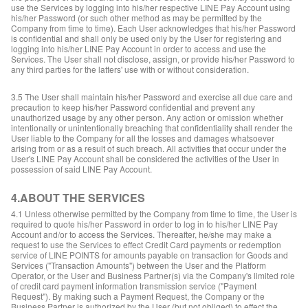
use the Services by logging into his/her respective LINE Pay Account using
his/her Password (or such other method as may be permitted by the
Company from time to time). Each User acknowledges that his/her Password
is confidential and shall only be used only by the User for registering and
logging into his/her LINE Pay Account in order to access and use the
Services. The User shall not disclose, assign, or provide his/her Password to
any third parties for the latters' use with or without consideration.
3.5 The User shall maintain his/her Password and exercise all due care and
precaution to keep his/her Password confidential and prevent any
unauthorized usage by any other person. Any action or omission whether
intentionally or unintentionally breaching that confidentiality shall render the
User liable to the Company for all the losses and damages whatsoever
arising from or as a result of such breach. All activities that occur under the
User's LINE Pay Account shall be considered the activities of the User in
possession of said LINE Pay Account.
4.ABOUT THE SERVICES
4.1 Unless otherwise permitted by the Company from time to time, the User is
required to quote his/her Password in order to log in to his/her LINE Pay
Account and/or to access the Services. Thereafter, he/she may make a
request to use the Services to effect Credit Card payments or redemption
service of LINE POINTS for amounts payable on transaction for Goods and
Services ("Transaction Amounts") between the User and the Platform
Operator, or the User and Business Partner(s) via the Company's limited role
of credit card payment information transmission service ("Payment
Request"). By making such a Payment Request, the Company or the
Business Partner is authorized by the User (but not obliged) to effect the