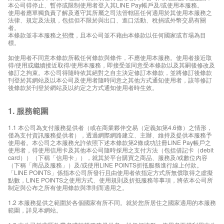
本公司得停止、暫停或限制使用者登入其LINE Pay帳戶及/或使用本服務。
使用者應單獨負責了解及遵守其所屬之司法管轄區任何適用於其使用本服務之
法律、規定及法規，包括但不限於與出口、進口活動、稅捐或外幣交易有關
者。
本條款並非本服務之招攬，且本公司並不藉由本條款以任何國家或市場為目
標。
如使用者不同意本條款所載任何條款與條件，不應使用本服務。使用者接近取
得/使用或繼續接近取得/使用本服務，即接受並同意受本條款以及其嗣後修改及
修訂之拘束。本公司得隨時依其絕對之自主決定修訂本條款，並將修訂後條款
刊登於其網站及以本公司及使用者隨時同意之其他方式通知使用者，該等修訂
後條款於刊登於網站及以約定之方式通知使用者時生效。
1. 服務範圍
1.1 本公司為支付服務提供者（或在商業夥伴交易（定義如第4.6條）之情形，
僅為支付資訊服務提供者），透過網際網路建立、主辦、維持及提供本服務予
使用者。本公司之本服務允許依照下述本條款第2條成功註冊LINE Pay帳戶之
使用者，得使用信用卡及其他本公司隨時採用之支付方法（包括借記卡（debit
card））（下稱「信用卡」），就其於平台購買之商品、服務及/或數位內容
（下稱「商品及服務」）及/或使用LINE POINTS折抵服務進行線上付款。
「LINE POINTS」係指本公司所發行且由使用者依指定方式所無償取得之虛擬
點數，LINE POINTS之使用方式、使用規則及折抵服務等事項，將依本公司所
制定與公布之所有使用條款與準則而適用之。
1.2 本服務提供之範圍於各個國家有所不同。就於您所居住之國家適用的本服務
範圍，詳見本網站。