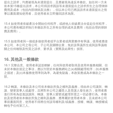
提出之請求，均應被視為未適當提出，且應被視為違反本條款。如任何一方未
依本第15條提出請求，本公司得請求因該等未適當提出之請求所生之合理律師
費用及成本（包括內部律師及法務），但以本公司已將該請求未適當提出之情
事以書面通知使用者，且使用者未立即撤回請求為限。
15.4 如使用者依破產法令開始任何程序，或經他人依破產法令提起任何程序，
本公司應有權請求執行本條款所生之所有合理的成本及費用（包括合理的律師
費及費用）。
15.5 如使用者與一個或多個使用者或平台業者或商業夥伴有爭議，使用者應使
本公司、本公司之母公司、子公司及關聯企業，免於該爭議所生或與該爭議相
關之任何種類及性質之請求、要求及（實際及結果性）損害。
16. 其他及一般條款
16.1 完整合意。使用者承認並瞭解，任何與使用者取得及使用本服務相關、但
未於本條款規定之事項，應以刊登於本服務網站之(a)相關處理程序；(b)本服務
之描述；及(c)本服務使用準則為準。為避免疑義，本政策應成為本條款之一
部。
16.2 轉讓。本條款及本公司依本條款所負之權利及義務，得由本公司讓與、轉
讓、變更當事人或處理，且將對本公司之繼受人及受讓人發生效力，使用者應
進行所有為促進該讓與、轉讓、當事人變更或處理所需之一切必要行為。本條
款及使用者依本條款所負之權利及義務，應專屬於使用者本身，且未經本公司
事前書面同意，使用者不得將任何該等權利及/或義務，授權、轉讓、轉授權或
轉包予任何第三人。