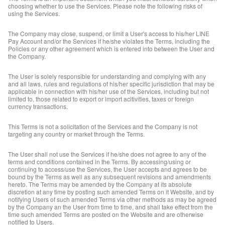
choosing whether to use the Services. Please note the following risks of
using the Services.
The Company may close, suspend, or limit a User's access to his/her LINE
Pay Account and/or the Services if he/she violates the Terms, including the
Policies or any other agreement which is entered into between the User and
the Company.
The User is solely responsible for understanding and complying with any
and all laws, rules and regulations of his/her specific jurisdiction that may be
applicable in connection with his/her use of the Services, including but not
limited to, those related to export or import acitivities, taxes or foreign
currency transactions.
This Terms is not a solicitation of the Services and the Company is not
targeting any country or market through the Terms.
The User shall not use the Services if he/she does not agree to any of the
terms and conditions contained in the Terms. By accessing/using or
continuing to access/use the Services, the User accepts and agrees to be
bound by the Terms as well as any subsequent revisions and amendments
hereto. The Terms may be amended by the Company at its absolute
discretion at any time by posting such amended Terms on it Website, and by
notifying Users of such amended Terms via other methods as may be agreed
by the Company an the User from time to time, and shall take effect from the
time such amended Terms are posted on the Website and are otherwise
notified to Users.