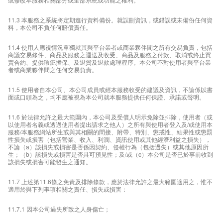
11.3 本服務之系統將定期進行資料備份。就誤刪資訊，或錯誤或未備份任何資
料，本公司不負任何賠償責任。
11.4 使用人應視情況單獨就其與平台業者或商業夥伴間之所有交易負責，包括
商議交易條件、商品及服務之運送及收受、商品及服務之付款、取消或終止買
賣合約、提供瑕疵擔保、及退貨及退款處理程序。本公司不對使用者與平台業
者或商業夥伴間之任何交易負責。
11.5 使用者自本公司、本公司成員或經本服務收受的建議及資訊，不論係以書
面或口頭為之，均不應被視為本公司就本服務提供任何保證、承諾或聲明。
11.6 於法律允許之最大範圍內，本公司及受償人明示免除並排除，使用者（或
以使用者名義或透過使用者提出請求之他人）之所有與使用者登入及/或使用本
服務/本服務網站所生或與其相關的間接、附帶、特別、懲戒性、結果性或懲罰
性損失或損害（包括營業、收入、利潤、資訊使用或其他經濟利益之損失），
不論（a）該損失或損害是否係因契約、侵權行為（包括過失）或其他原因所
生；（b）該損失或損害是否具可預見性；及/或（c）本公司是否已於事前收到
該損失或損害可能發生之通知。
11.7 上述第11.6條之免責及排除條款，應於法律允許之最大範圍適用之，惟不
適用於與下列事項相關之責任、損失或損害：
11.7.1 因本公司過失所致之人身傷亡；