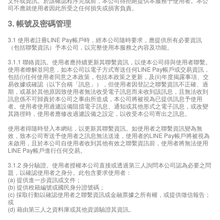
文件或資訊。於該確認程序完成前，本公司得拒絕提供本服務予使用者。本公
司不應就使用者因此所受之任何損失或損害負責。
3. 帳號及密碼管理
3.1 使用者註冊LINE Pay帳戶時，經本公司隨時要求，應提供所有必要資訊
（包括聯繫資訊）予本公司，以完整使用本服務之內容及功能。
3.1.1 聯絡資訊。使用者應持續更新其聯繫資訊，以使本公司得與使用者聯繫。
使用者瞭解並同意，如本公司以電子方式寄送任何LINE Pay帳戶或交易資訊，
包括(i)任何使用者同意之本政策，包括本政策之更新，及(ii)年度揭露事項、交
易收據或確認（以下合稱「訊息」），但使用者因登記之聯繫資訊不正確、過
期，或基於其他原因致使用者無法收受電子訊息而未收到該訊息，且無法收到
訊息係不可歸責於本公司之事由所造成，本公司將被視為已提供訊息予使用
者。使用者使用過濾設備阻擋電子訊息、通知或其他形式之電子訊息，或改變
其路徑時，使用者應修改過濾設備之設定，以收受本公司寄出之訊息。
使用者得隨時登入本網站，以更新其聯繫資訊。如使用者之聯繫資訊變為無
效，致本公司寄送予使用者之訊息無法送達，使用者的LINE Pay帳戶將被視為
未啟用，且於本公司自使用者收到其他有效之聯繫資訊前，使用者將無法使用
LINE Pay帳戶進行任何交易。
3.1.2 身分驗證。使用者授權本公司直接或透過第三人詢問本公司認為必要之問
題，以確認使用者之身分。此包含要求使用者：
(a) 提供進一步資訊或文件；
(b) 提供稅籍編號或國民身分證號碼；
(c) 採取行動以確認使用者之聯繫資訊或金融票據之所有權，或提供徵信報告；
或
(d) 藉由第三人之資料庫或其他資源驗證其資訊。