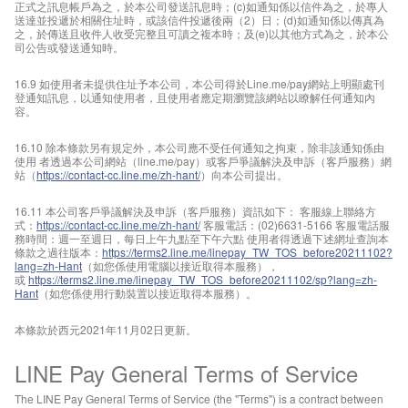
正式之訊息帳戶為之，於本公司發送訊息時；(c)如通知係以信件為之，於專人
送達並投遞於相關住址時，或該信件投遞後兩（2）日；(d)如通知係以傳真為
之，於傳送且收件人收受完整且可讀之複本時；及(e)以其他方式為之，於本公
司公告或發送通知時。
16.9 如使用者未提供住址予本公司，本公司得於Line.me/pay網站上明顯處刊
登通知訊息，以通知使用者，且使用者應定期瀏覽該網站以瞭解任何通知內
容。
16.10 除本條款另有規定外，本公司應不受任何通知之拘束，除非該通知係由
使用 者透過本公司網站（line.me/pay）或客戶爭議解決及申訴（客戶服務）網
站（
https://contact-cc.line.me/zh-hant/
）向本公司提出。
16.11 本公司客戶爭議解決及申訴（客戶服務）資訊如下： 客服線上聯絡方
式：
https://contact-cc.line.me/zh-hant/
客服電話：(02)6631-5166 客服電話服
務時間：週一至週日，每日上午九點至下午六點 使用者得透過下述網址查詢本
條款之過往版本：
https://terms2.line.me/linepay_TW_TOS_before20211102?
lang=zh-Hant
（如您係使用電腦以接近取得本服務），
或
https://terms2.line.me/linepay_TW_TOS_before20211102/sp?lang=zh-
Hant
（如您係使用行動裝置以接近取得本服務）。
本條款於西元2021年11月02日更新。
LINE Pay General Terms of Service
The LINE Pay General Terms of Service (the "Terms") is a contract between