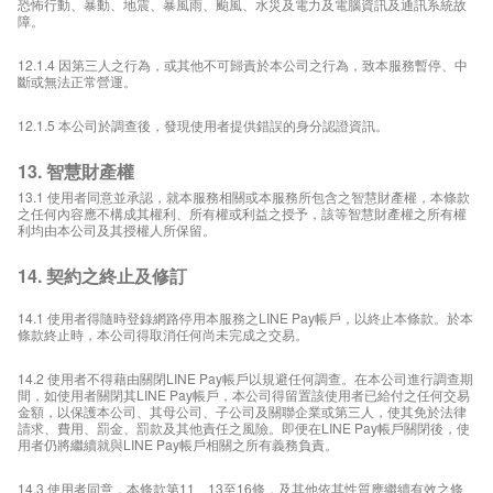
恐怖行動、暴動、地震、暴風雨、颱風、水災及電力及電腦資訊及通訊系統故
障。
12.1.4 因第三人之行為，或其他不可歸責於本公司之行為，致本服務暫停、中
斷或無法正常營運。
12.1.5 本公司於調查後，發現使用者提供錯誤的身分認證資訊。
13. 智慧財產權
13.1 使用者同意並承認，就本服務相關或本服務所包含之智慧財產權，本條款
之任何內容應不構成其權利、所有權或利益之授予，該等智慧財產權之所有權
利均由本公司及其授權人所保留。
14. 契約之終止及修訂
14.1 使用者得隨時登錄網路停用本服務之LINE Pay帳戶，以終止本條款。於本
條款終止時，本公司得取消任何尚未完成之交易。
14.2 使用者不得藉由關閉LINE Pay帳戶以規避任何調查。在本公司進行調查期
間，如使用者關閉其LINE Pay帳戶，本公司得留置該使用者已給付之任何交易
金額，以保護本公司、其母公司、子公司及關聯企業或第三人，使其免於法律
請求、費用、罰金、罰款及其他責任之風險。即便在LINE Pay帳戶關閉後，使
用者仍將繼續就與LINE Pay帳戶相關之所有義務負責。
14.3 使用者同意，本條款第11、13至16條，及其他依其性質應繼續有效之條