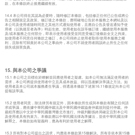
款，在本條款終止後應繼續有效。
14.4 本公司得在其認為必要時，隨時修訂本條款，包括修正任何已公告或將公
告之相關規定及政策。修訂後之本條款，應明確地公告於本服務之本網站及以
本公司及使用者隨時同意之其他方式通知使用者，且應自公告及發送通知予使
用者（以孰後至者為準）時起生效。使用者如在該等修訂後，繼續使用本服務
及/或本服務之任何部分，即表示使用者接受並同意受修訂後條款全文之拘束。
如使用者不同意任何條款之修訂，本公司得終止使用者取得/使用本服務之權
利，且除有可歸責於本公司之事由外，本公司不就使用者因該終止所生之任何
損失或損害負責。
15. 與本公司之爭議
15.1 本公司之目標在於瞭解並回應使用者之疑慮。如本公司無法滿足使用者的
需求，本公司將提供使用者中立且具成本效益、得以迅速解決爭議之方法。如
使用者及本公司就本服務產生爭議，得透過本條款下述第16.11條規定向本公司
提報該爭議。
15.2 使用者同意，除法律另有規定外，因本條款所生或與本條款有關之任何請
求或爭議，應依據中華民國仲裁法及中華民國仲裁協會仲裁規則提付仲裁。仲
裁程序應以中文於中華民國臺灣臺北市進行。仲裁判斷係終局確定且對本公司
及使用者具有拘束力。本條款應以中華民國法律為準據法，並依中華民國法律
解釋之。本條款如有疑義時，應為有利於使用者之解釋。
15.3 所有對本公司提出之請求，均應依本條款第15條解決。所有非依本第15條