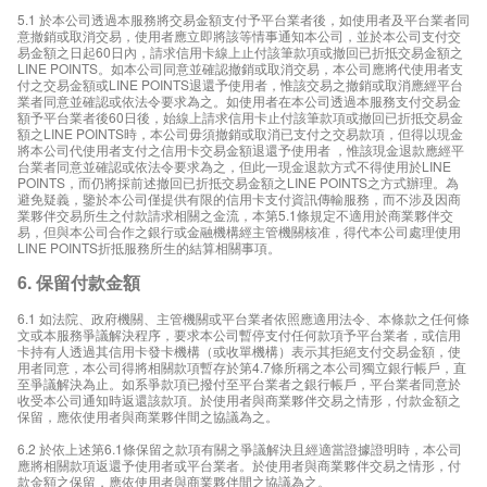
5.1 於本公司透過本服務將交易金額支付予平台業者後，如使用者及平台業者同
意撤銷或取消交易，使用者應立即將該等情事通知本公司，並於本公司支付交
易金額之日起60日內，請求信用卡線上止付該筆款項或撤回已折抵交易金額之
LINE POINTS。如本公司同意並確認撤銷或取消交易，本公司應將代使用者支
付之交易金額或LINE POINTS退還予使用者，惟該交易之撤銷或取消應經平台
業者同意並確認或依法令要求為之。如使用者在本公司透過本服務支付交易金
額予平台業者後60日後，始線上請求信用卡止付該筆款項或撤回已折抵交易金
額之LINE POINTS時，本公司毋須撤銷或取消已支付之交易款項，但得以現金
將本公司代使用者支付之信用卡交易金額退還予使用者 ，惟該現金退款應經平
台業者同意並確認或依法令要求為之，但此一現金退款方式不得使用於LINE
POINTS，而仍將採前述撤回已折抵交易金額之LINE POINTS之方式辦理。為
避免疑義，鑒於本公司僅提供有限的信用卡支付資訊傳輸服務，而不涉及因商
業夥伴交易所生之付款請求相關之金流，本第5.1條規定不適用於商業夥伴交
易，但與本公司合作之銀行或金融機構經主管機關核准，得代本公司處理使用
LINE POINTS折抵服務所生的結算相關事項。
6. 保留付款金額
6.1 如法院、政府機關、主管機關或平台業者依照應適用法令、本條款之任何條
文或本服務爭議解決程序，要求本公司暫停支付任何款項予平台業者，或信用
卡持有人透過其信用卡發卡機構（或收單機構）表示其拒絕支付交易金額，使
用者同意，本公司得將相關款項暫存於第4.7條所稱之本公司獨立銀行帳戶，直
至爭議解決為止。如系爭款項已撥付至平台業者之銀行帳戶，平台業者同意於
收受本公司通知時返還該款項。於使用者與商業夥伴交易之情形，付款金額之
保留，應依使用者與商業夥伴間之協議為之。
6.2 於依上述第6.1條保留之款項有關之爭議解決且經適當證據證明時，本公司
應將相關款項返還予使用者或平台業者。於使用者與商業夥伴交易之情形，付
款金額之保留，應依使用者與商業夥伴間之協議為之。