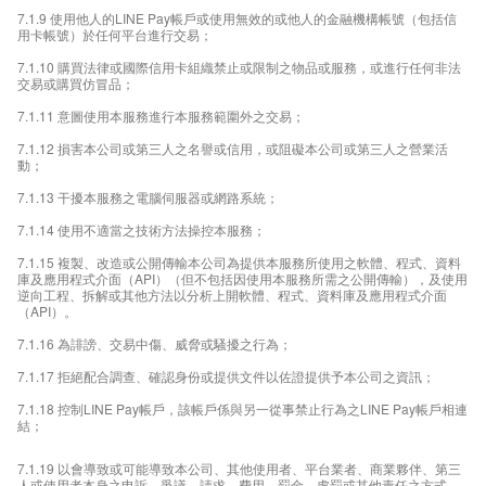
7.1.9 使用他人的LINE Pay帳戶或使用無效的或他人的金融機構帳號（包括信
用卡帳號）於任何平台進行交易；
7.1.10 購買法律或國際信用卡組織禁止或限制之物品或服務，或進行任何非法
交易或購買仿冒品；
7.1.11 意圖使用本服務進行本服務範圍外之交易；
7.1.12 損害本公司或第三人之名譽或信用，或阻礙本公司或第三人之營業活
動；
7.1.13 干擾本服務之電腦伺服器或網路系統；
7.1.14 使用不適當之技術方法操控本服務；
7.1.15 複製、改造或公開傳輸本公司為提供本服務所使用之軟體、程式、資料
庫及應用程式介面（API）（但不包括因使用本服務所需之公開傳輸），及使用
逆向工程、拆解或其他方法以分析上開軟體、程式、資料庫及應用程式介面
（API）。
7.1.16 為誹謗、交易中傷、威脅或騷擾之行為；
7.1.17 拒絕配合調查、確認身份或提供文件以佐證提供予本公司之資訊；
7.1.18 控制LINE Pay帳戶，該帳戶係與另一從事禁止行為之LINE Pay帳戶相連
結；
7.1.19 以會導致或可能導致本公司、其他使用者、平台業者、商業夥伴、第三
人或使用者本身之申訴、爭議、請求、費用、罰金、處罰或其他責任之方式，