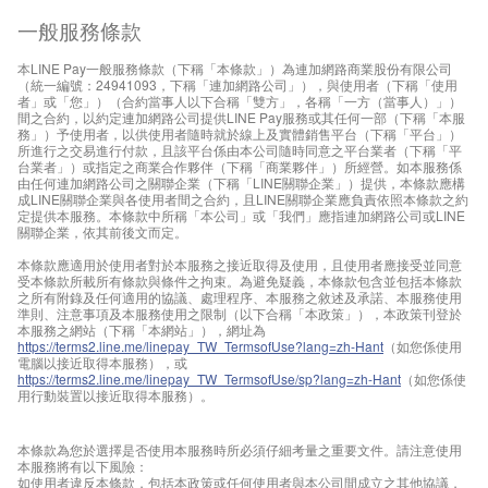
一般服務條款
本LINE Pay一般服務條款（下稱「本條款」）為連加網路商業股份有限公司
（統一編號：24941093，下稱「連加網路公司」），與使用者（下稱「使用
者」或「您」）（合約當事人以下合稱「雙方」，各稱「一方（當事人）」）
間之合約，以約定連加網路公司提供LINE Pay服務或其任何一部（下稱「本服
務」）予使用者，以供使用者隨時就於線上及實體銷售平台（下稱「平台」）
所進行之交易進行付款，且該平台係由本公司隨時同意之平台業者（下稱「平
台業者」）或指定之商業合作夥伴（下稱「商業夥伴」）所經營。如本服務係
由任何連加網路公司之關聯企業（下稱「LINE關聯企業」）提供，本條款應構
成LINE關聯企業與各使用者間之合約，且LINE關聯企業應負責依照本條款之約
定提供本服務。本條款中所稱「本公司」或「我們」應指連加網路公司或LINE
關聯企業，依其前後文而定。
本條款應適用於使用者對於本服務之接近取得及使用，且使用者應接受並同意
受本條款所載所有條款與條件之拘束。為避免疑義，本條款包含並包括本條款
之所有附錄及任何適用的協議、處理程序、本服務之敘述及承諾、本服務使用
準則、注意事項及本服務使用之限制（以下合稱「本政策」），本政策刊登於
本服務之網站（下稱「本網站」），網址為
https://terms2.line.me/linepay_TW_TermsofUse?lang=zh-Hant
（如您係使用
電腦以接近取得本服務），或
https://terms2.line.me/linepay_TW_TermsofUse/sp?lang=zh-Hant
（如您係使
用行動裝置以接近取得本服務）。
本條款為您於選擇是否使用本服務時所必須仔細考量之重要文件。請注意使用
本服務將有以下風險：
如使用者違反本條款，包括本政策或任何使用者與本公司間成立之其他協議，