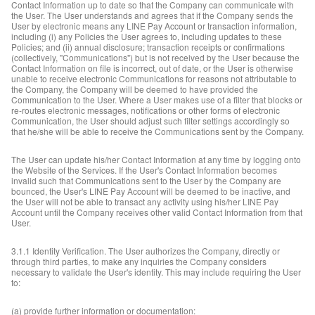
Contact Information up to date so that the Company can communicate with
the User. The User understands and agrees that if the Company sends the
User by electronic means any LINE Pay Account or transaction information,
including (i) any Policies the User agrees to, including updates to these
Policies; and (ii) annual disclosure; transaction receipts or confirmations
(collectively, "Communications") but is not received by the User because the
Contact Information on file is incorrect, out of date, or the User is otherwise
unable to receive electronic Communications for reasons not attributable to
the Company, the Company will be deemed to have provided the
Communication to the User. Where a User makes use of a filter that blocks or
re-routes electronic messages, notifications or other forms of electronic
Communication, the User should adjust such filter settings accordingly so
that he/she will be able to receive the Communications sent by the Company.
The User can update his/her Contact Information at any time by logging onto
the Website of the Services. If the User's Contact Information becomes
invalid such that Communications sent to the User by the Company are
bounced, the User's LINE Pay Account will be deemed to be inactive, and
the User will not be able to transact any activity using his/her LINE Pay
Account until the Company receives other valid Contact Information from that
User.
3.1.1 Identity Verification. The User authorizes the Company, directly or
through third parties, to make any inquiries the Company considers
necessary to validate the User's identity. This may include requiring the User
to:
(a) provide further information or documentation: