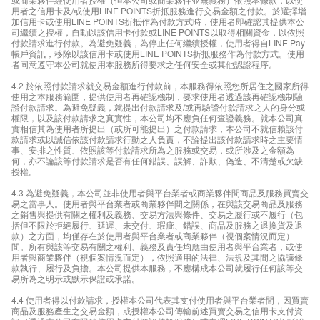
用者之信用卡及/或使用LINE POINTS折抵服務進行交易金額之付款。於選擇增
加信用卡或使用LINE POINTS折抵作為付款方式時，使用者即確認其提供本公
司繼續之授權，自動以該信用卡付款或LINE POINTS以取得相關資金，以依照
付款請求進行付款。為避免疑義，為停止任何繼續授權，使用者得自LINE Pay
帳戶資訊，移除以該信用卡或使用LINE POINTS折抵服務作為付款方式。使用
者同意遵守本公司就使用本服務所得要求之任何安全或其他認證程序。
4.2 於依照付款請求就交易金額進行付款前，本服務得依照您所居住之國家所得
使用之本服務範圍，提供使用者再確認機制，要求使用者透過該再確認機制驗
證付款請求。為避免疑義，就提出付款請求及/或再驗證付款請求之人的身分或
權限，以及該付款請求之真實性，本公司均不應負任何查證義務。就本公司真
實相信其為使用者所提出（或所可能提出）之付款請求，本公司不就信賴該付
款請求或以誠信依該付款請求行動之人負責，不論提出該付款請求時之主要情
事、安排之性質、依照該等付款請求所為之服務或交易，或所涉及之金額為
何，亦不論該等付款請求是否有任何錯誤、誤解、詐欺、偽造、不清楚或欠缺
授權。
4.3 為避免疑義，本公司並非使用者與平台業者或商業夥伴間商品及服務買賣交
易之當事人。使用者與平台業者或商業夥伴間之關係，在與該交易商品及服務
之銷售與提供有關之權利及義務、交易方法與條件、交易之履行或不履行（包
括但不限於拒絕履行、延遲、未交付、瑕疵、錯誤、商品及服務之退換貨及退
款）之方面，均僅存在於使用者與平台業者或商業夥伴（視個案情況而定）
間。所有與該等交易有關之權利、義務及責任均應由使用者與平台業者，或使
用者與商業夥伴（視個案情況而定），依照適用的法律、法規及其間之協議條
款執行、履行及負擔。本公司提供本服務，不應構成本公司就履行任何該等交
易所為之明示或默示保證或承諾。
4.4 使用者得以付款請求，授權本公司代表其支付使用者與平台業者間，因買賣
商品及服務產生之交易金額，或授權本公司傳輸前述買賣交易之信用卡支付資