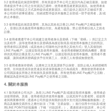
3.2 使用者茲此保證與聲明，所有其提供予本公司之資訊均為正確且最新。如使
用者提供予本公司之任何資訊已過時，使用者應迅速更新該資訊。如使用者未
能依本公司指定之方式及時提供或更新資訊，或已提供之資訊不正確或不實，
本公司得不經事前通知，拒絕或暫停提供本服務之全部或一部予使用者，及/或
終止本條款。
3.3 使用者茲此保證及聲明，其為以其姓名註冊之LINE Pay帳戶之權益擁有
人，並僅以其名義使用本服務以付款。為避免疑義，禁止使用者以他人之姓名
註冊。
3.4 使用者應遵守本公司就建立使用者身分及密碼（下稱「密碼」）所訂定之方
法及程序，該等使用者身分及密碼係為接近取得及/或使用本服務之目的而設。
使用者得以其密碼（或其他本公司隨時允許使用之其他方式）登入其個別的
LINE Pay帳戶，以接近取得及使用本服務。各使用者瞭解其密碼為機密，應僅
得供其用於註冊及登入LINE Pay帳戶，以接近取得及使用本服務。使用者不應
揭露、讓與或將其密碼提供予任何第三人，供第三人有償或無償使用。
3.5 使用者應保存密碼，以應有之注意及謹慎予以保密，並防止他人未經授權而
使用。任何故意或非故意違反前述保密義務之行為或疏失，應致使使用者就本
公司因該違反所致之所有損失及損害負責。所有使用者LINE Pay帳戶之活動，
應被認為是持有該LINE Pay帳戶之使用者之活動。
4. 關於本服務
4.1 除另經本公司允許，為登入LINE Pay帳戶及/或接近取得本服務，使用者必
須使用密碼。其後，使用者得請求使用本服務，以就其與平台業者間，或使用
者與商業夥伴間（透過本公司所提供有限的信用卡支付資訊傳輸服務服務）之
商品及服務交易所生之應付款項（下稱「交易金額」）進行信用卡付款及/或使
用LINE POINTS折抵服務（下稱「付款請求」）。透過前述付款請求，本公司
或商業夥伴經使用者授權（但本公司或商業夥伴並無義務）依照本條款，以使