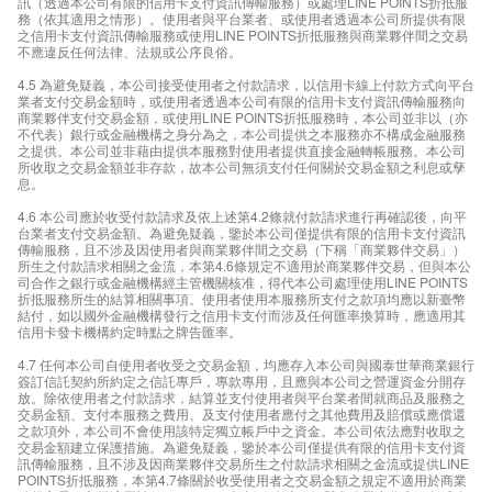
訊（透過本公司有限的信用卡支付資訊傳輸服務）或處理LINE POINTS折抵服
務（依其適用之情形）。使用者與平台業者、或使用者透過本公司所提供有限
之信用卡支付資訊傳輸服務或使用LINE POINTS折抵服務與商業夥伴間之交易
不應違反任何法律、法規或公序良俗。
4.5 為避免疑義，本公司接受使用者之付款請求，以信用卡線上付款方式向平台
業者支付交易金額時，或使用者透過本公司有限的信用卡支付資訊傳輸服務向
商業夥伴支付交易金額，或使用LINE POINTS折抵服務時，本公司並非以（亦
不代表）銀行或金融機構之身分為之，本公司提供之本服務亦不構成金融服務
之提供。本公司並非藉由提供本服務對使用者提供直接金融轉帳服務。本公司
所收取之交易金額並非存款，故本公司無須支付任何關於交易金額之利息或孳
息。
4.6 本公司應於收受付款請求及依上述第4.2條就付款請求進行再確認後，向平
台業者支付交易金額。為避免疑義，鑒於本公司僅提供有限的信用卡支付資訊
傳輸服務，且不涉及因使用者與商業夥伴間之交易（下稱「商業夥伴交易」）
所生之付款請求相關之金流，本第4.6條規定不適用於商業夥伴交易，但與本公
司合作之銀行或金融機構經主管機關核准，得代本公司處理使用LINE POINTS
折抵服務所生的結算相關事項。使用者使用本服務所支付之款項均應以新臺幣
結付，如以國外金融機構發行之信用卡支付而涉及任何匯率換算時，應適用其
信用卡發卡機構約定時點之牌告匯率。
4.7 任何本公司自使用者收受之交易金額，均應存入本公司與國泰世華商業銀行
簽訂信託契約所約定之信託專戶，專款專用，且應與本公司之營運資金分開存
放。除依使用者之付款請求，結算並支付使用者與平台業者間就商品及服務之
交易金額、支付本服務之費用、及支付使用者應付之其他費用及賠償或應償還
之款項外，本公司不會使用該特定獨立帳戶中之資金。本公司依法應對收取之
交易金額建立保護措施。為避免疑義，鑒於本公司僅提供有限的信用卡支付資
訊傳輸服務，且不涉及因商業夥伴交易所生之付款請求相關之金流或提供LINE
POINTS折抵服務，本第4.7條關於收受使用者之交易金額之規定不適用於商業