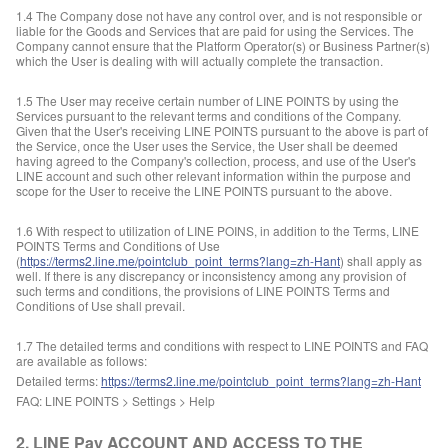
1.4 The Company dose not have any control over, and is not responsible or
liable for the Goods and Services that are paid for using the Services. The
Company cannot ensure that the Platform Operator(s) or Business Partner(s)
which the User is dealing with will actually complete the transaction.
1.5 The User may receive certain number of LINE POINTS by using the
Services pursuant to the relevant terms and conditions of the Company.
Given that the User's receiving LINE POINTS pursuant to the above is part of
the Service, once the User uses the Service, the User shall be deemed
having agreed to the Company's collection, process, and use of the User's
LINE account and such other relevant information within the purpose and
scope for the User to receive the LINE POINTS pursuant to the above.
1.6 With respect to utilization of LINE POINS, in addition to the Terms, LINE
POINTS Terms and Conditions of Use
(
https://terms2.line.me/pointclub_point_terms?lang=zh-Hant
) shall apply as
well. If there is any discrepancy or inconsistency among any provision of
such terms and conditions, the provisions of LINE POINTS Terms and
Conditions of Use shall prevail.
1.7 The detailed terms and conditions with respect to LINE POINTS and FAQ
are available as follows:
Detailed terms:
https://terms2.line.me/pointclub_point_terms?lang=zh-Hant
FAQ: LINE POINTS > Settings > Help
2. LINE Pay ACCOUNT AND ACCESS TO THE