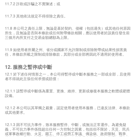
11.7.2 詐欺或詐騙之不實陳述；或
11.7.3 其他依法規定不得排除之責任。
11.8 本公司之責任上限，無論是基於契約、侵權（包括過失）或其他任何原因
所生，且無論是否與本條款或任何附帶條款相關，應以使用者於該責任發生前
三個月內所支付之交易金額總額為上限。
11.9 如使用者所屬之州、省分或國家不允許限制或排除附帶或結果性損害責
任，本條款所載之限制或排除條款，其部分或全部將因此不適用於使用者。
12. 服務之暫停或中斷
12.1 於下述任何情形之一，本公司得暫停或中斷本服務之一部或全部，且使用
者不得就此主張任何求償或賠償：
12.1.1 該暫停或中斷係為重置、更換、維持、更新或修復本服務之軟體或硬體
設備。
12.1.2 本公司以其單獨之裁量，認定使用者使用本服務，已違反法律、本條款
或其他要求。
12.1.3 因不可抗力事件，致本服務暫停、中斷，或無法正常運作。為避免疑
義，不可抗力事件係指超出任何一方控制之因素，包括但不限於，天災、民兵
或軍事政權行動、火災、罷工、停工或勞工爭議、傳染病、政府限制、戰爭、