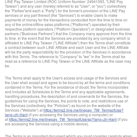
LINE Pay Taiwan Limited (ROC Uniform Number: 24941093, "LINE Pay
Taiwan") and any user (hereby referred to as "User", or "you") (collectively
the "Parties"and each a "Party") for the former's provision of the LINE Pay
services or any part thereof (the "Services") to enable Users to make
payments of money for the transactions conducted from the time to time on
any of the online/offline sales platforms ("Platforms") operated by their
respective platform operators ("Platform Operators") or designated business
partners ("Business Partners") that the Company many approve from the time
to time. In the event that the Services are provided by any company which is
affiliated to LINE Pay Taiwan ("LINE Affiliate") then the Terms shall constitute
a contract between such LINE Affiliate and each User and the LINE Affiliate
will be the party responsibility for the provision of the Services in accordance
with this Terms. The reference to "Company" to "we" in the Terms shall be
read as a reference to LINE Pay Taiwan or the LINE Affiliate as the case may
be.
The Terms shall apply to the User's access and usage of the Services and
the User shall accept and agree to be bound by all the terms and conditions
contained in the Terms. For the avoidance of doubt, the Terms incorporates
and includes all Schedules to the Terms and any applicable agreements,
handling procedures, the description of and covenants for the Services, the
guidelines for using the Services, the points to note, and restrictions use of
the Services (collectively, the "Policies") as found on the website of the
Services ("Website") at
https://terms2.line.me/linepay_TW_TermsofUse?
lang=zh-Hant
(if you accessing the Services using a computer) or
at
https://terms2.line.me/linepay_TW_TermsofUse/sp?lang=zh-Hant
(if you
are accessing the Services using a mobile device).
The Terms is an important document which you must consider carefully when