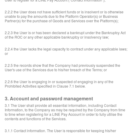
2.2.2 the User does not have sufficient funds or is insolvent or is otherwise
unable to pay the amounts due to the Platform Operator(s) or Business
Partner(s) for the purchase of Goods and Services over the Platform(s);
2.2.3 the User is or has been declared a bankrupt under the Bankruptcy Act
of the ROC or any other applicable bankruptcy or insolvency law;
2.2.4 the User lacks the legal capacity to contract under any applicable laws;
or
2.2.5 the records show that the Company had previously suspended the
User's use of the Services due to his/her breach of the Terms; or
2.2.6 the User is engaging in or suspected of engaging in any of the
Prohibited Activities specified in Clause 7.1 below.
3. Account and password management
3.1 The User shall provide all essential information, including Contact
Information, to the Company as may be required by the Company from time
to time when registering for a LINE Pay Account in order to fully utilise the
contents and functions of the Services.
3.1.1 Contact information. The User is responsible for keeping his/her